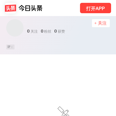
打开APP
+ 关注
0
0
0
关注
粉丝
获赞
IP：