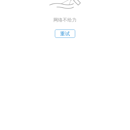
网络不给力
重试