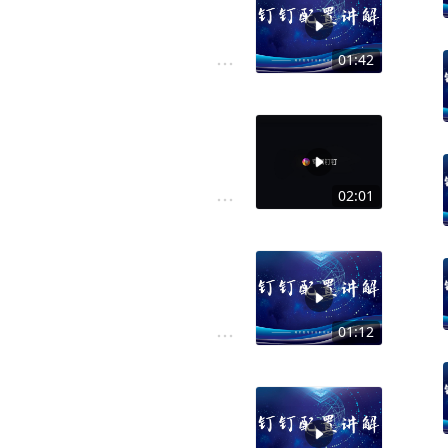
01:42
02:01
01:12