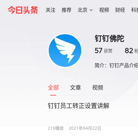
关注
推荐
北京
视频
财经
科
钉钉佛陀
57
82
获赞
简介：
钉钉产品介
全部
文章
视频
钉钉员工转正设置讲解
219
播放
2021年04月22日