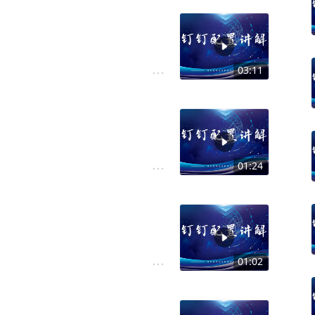
03:11
01:24
01:02