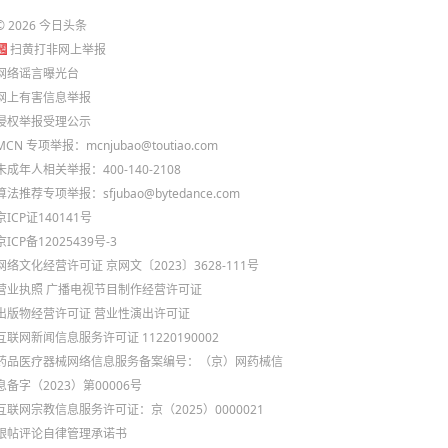
©
2026
今日头条
扫黄打非网上举报
网络谣言曝光台
网上有害信息举报
侵权举报受理公示
MCN 专项举报：mcnjubao@toutiao.com
未成年人相关举报：400-140-2108
算法推荐专项举报：sfjubao@bytedance.com
京ICP证140141号
京ICP备12025439号-3
网络文化经营许可证 京网文〔2023〕3628-111号
营业执照
广播电视节目制作经营许可证
出版物经营许可证
营业性演出许可证
互联网新闻信息服务许可证 11220190002
药品医疗器械网络信息服务备案编号：（京）网药械信
息备字（2023）第00006号
互联网宗教信息服务许可证：京（2025）0000021
跟帖评论自律管理承诺书