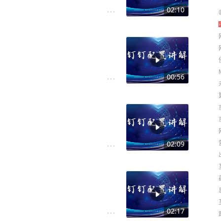
02:10
00:56
02:09
02:17