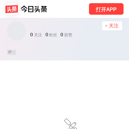
打开APP
+ 关注
0
0
0
关注
粉丝
获赞
IP：