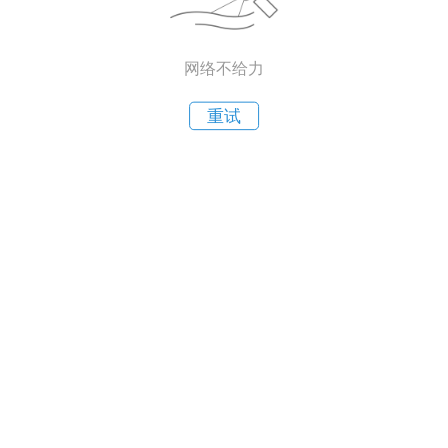
网络不给力
重试