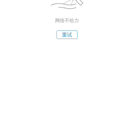
网络不给力
重试