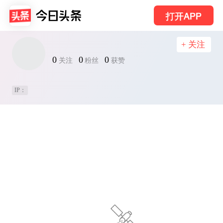
打开APP
+ 关注
0
0
0
关注
粉丝
获赞
IP：