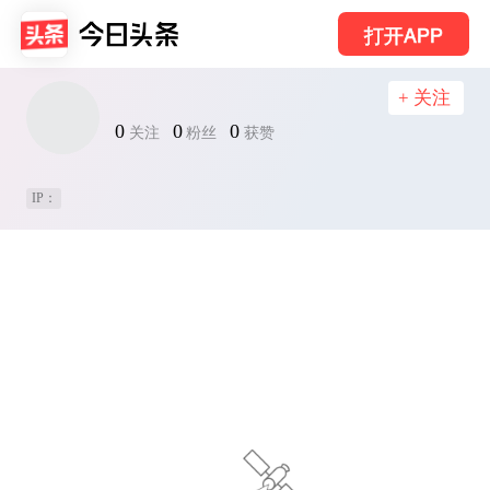
打开APP
+ 关注
0
0
0
关注
粉丝
获赞
IP：