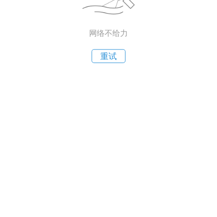
网络不给力
重试