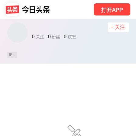
打开APP
+ 关注
0
0
0
关注
粉丝
获赞
IP：