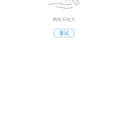
网络不给力
重试