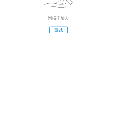
网络不给力
重试