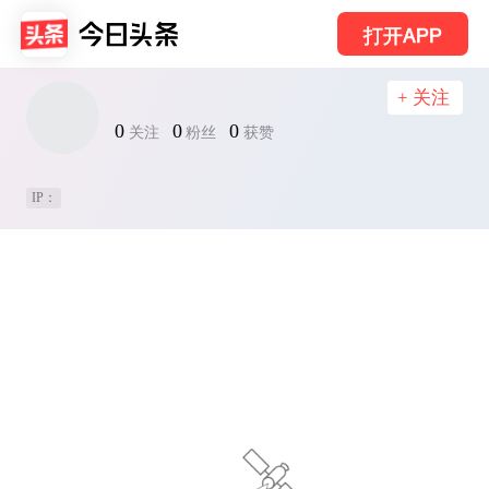
打开APP
+ 关注
0
0
0
关注
粉丝
获赞
IP：