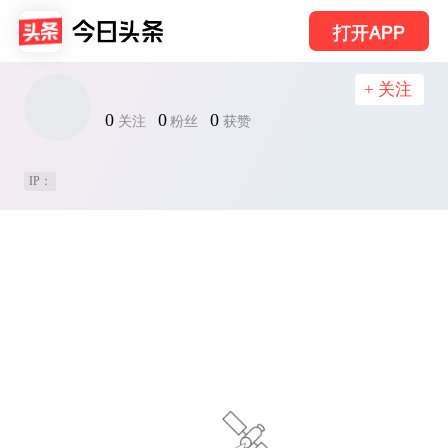
打开APP
+ 关注
0
0
0
关注
粉丝
获赞
IP：