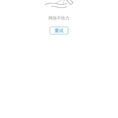
网络不给力
重试