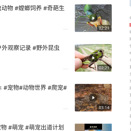
动物 #螳螂饲养 #奇葩生
02:21
户外观察记录 #野外昆虫
02:21
 #宠物#动物世界 #爬宠#
03:14
物 #萌宠 #萌宠出道计划