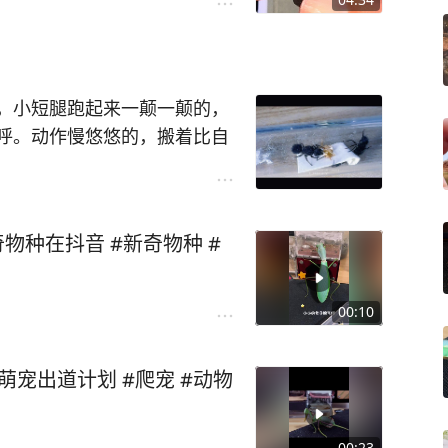
，小短腿跑起来一颠一颠的，
呼。动作慢悠悠的，搬着比自
化了我的心~
物种在抖音 #新奇物种 #
00:10
#萌宠出道计划 #爬宠 #动物
00:23