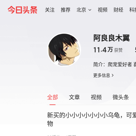
关注
推荐
北京
视频
财经
科
阿良良木翼
11.4
万
获赞
简介：
爬宠爱好者 
更多信息
全部
文章
视频
微头条
新买的小小小小小小小乌龟，可爱捏🐢
物