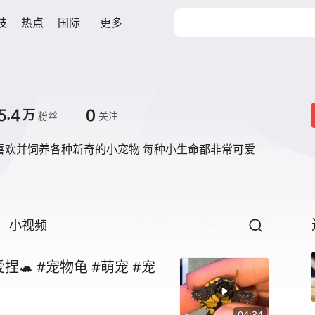
技
热点
国际
更多
5.4
0
万
粉丝
关注
喜欢并饲养各种新奇的小宠物 每种小生命都非常可爱
小视频
 #宠物龟 #萌宠 #宠
04:34