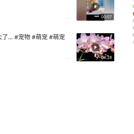
00:07
… #宠物 #萌宠 #萌宠
04:28