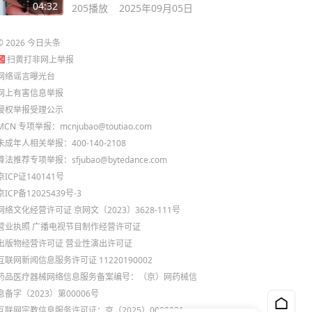
动物在抖音
04:32
205
播放
2025年09月05日
©
2026
今日头条
扫黄打非网上举报
网络谣言曝光台
网上有害信息举报
侵权举报受理公示
MCN 专项举报：mcnjubao@toutiao.com
未成年人相关举报：400-140-2108
算法推荐专项举报：sfjubao@bytedance.com
京ICP证140141号
京ICP备12025439号-3
网络文化经营许可证 京网文〔2023〕3628-111号
营业执照
广播电视节目制作经营许可证
出版物经营许可证
营业性演出许可证
互联网新闻信息服务许可证 11220190002
药品医疗器械网络信息服务备案编号：（京）网药械信
息备字（2023）第00006号
互联网宗教信息服务许可证：京（2025）0000021