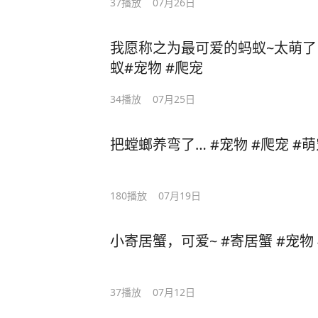
37
播放
07月26日
我愿称之为最可爱的蚂蚁~太萌了 
蚁#宠物 #爬宠
34
播放
07月25日
把螳螂养弯了… #宠物 #爬宠 #
180
播放
07月19日
小寄居蟹，可爱~ #寄居蟹 #宠物 
37
播放
07月12日