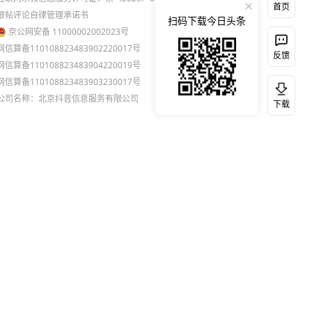
首页
跟帖评论自律管理承诺书
扫码下载今日头条
京公网安备 11000002002023号
网信算备110108823483902220017号
反馈
网信算备110108823483904220019号
网信算备110108823483903230017号
公司名称：北京抖音信息服务有限公司
下载