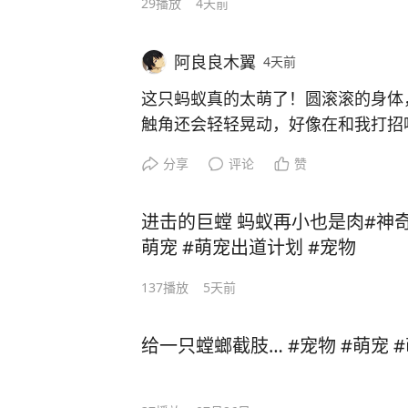
29
播放
4天前
阿良良木翼
4天前
这只蚂蚁真的太萌了！圆滚滚的身体
触角还会轻轻晃动，好像在和我打招
己还大的食物，努力又可爱，简直萌
分享
评论
赞
#萌宠#蚂蚁#爬宠
进击的巨螳 蚂蚁再小也是肉#神奇
萌宠 #萌宠出道计划 #宠物
137
播放
5天前
给一只螳螂截肢… #宠物 #萌宠 