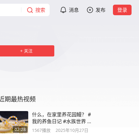
搜索
消息
发布
登录
关注
近期最热视频
什么，在家里养花园鳗？ #
我的养鱼日记 #水族世界 #
海缸
02:28
1567
播放
2025年10月27日