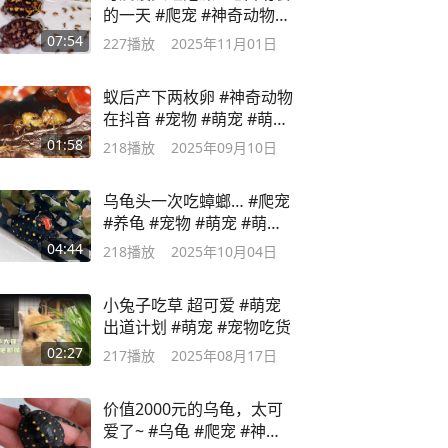
的一天 #爬宠 #神奇动物在
抖音 #宠物
07:54
227
播放
2025年11月01日
蚁后产下两枚卵 #神奇动物
在抖音 #宠物 #萌宠 #萌宠
出道计划
01:58
218
播放
2025年09月10日
乌龟头一次吃蟑螂… #爬宠
#养龟 #宠物 #萌宠 #萌宠
出道计划
04:44
218
播放
2025年10月04日
小兔子吃草 超可爱 #萌宠
出道计划 #萌宠 #宠物吃货
02:27
217
播放
2025年08月17日
价值2000元的乌龟，太可
爱了~ #乌龟 #爬宠 #神奇