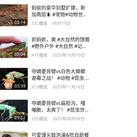
蚂蚁的豪华别墅扩建，新
加两层🐜 #宠物#动物世界
#爬宠#蚂蚁
03:14
532
播放
06月19日
抓蚂蚱，爽 #大自然的馈赠
#野外户外 #大自然 #记录
生活
05:04
471
播放
2025年10月10日
夺嫡菱背螳vs白色大蟑螂
谢幕之战！ #动物 #昆虫 #
爬宠
03:39
313
播放
2025年11月16日
夺嫡菱背螳vs扁担沟，嘎
嘣脆，太爽了！ #昆虫世界
#奇趣自然
03:52
255
播放
2025年08月09日
可爱馒头蛙泡澡&吃自助餐