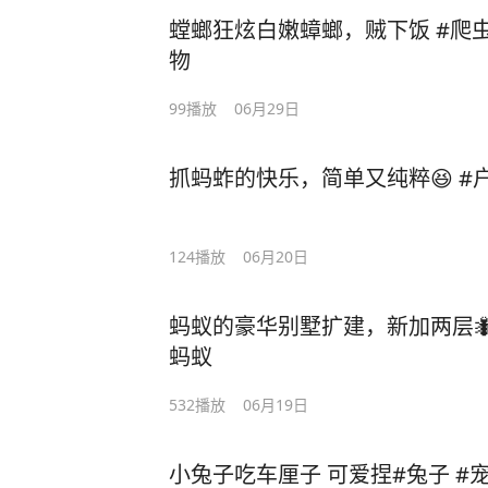
螳螂狂炫白嫩蟑螂，贼下饭 #爬虫
物
99
播放
06月29日
抓蚂蚱的快乐，简单又纯粹😆 #
124
播放
06月20日
蚂蚁的豪华别墅扩建，新加两层🐜
蚂蚁
532
播放
06月19日
小兔子吃车厘子 可爱捏#兔子 #宠