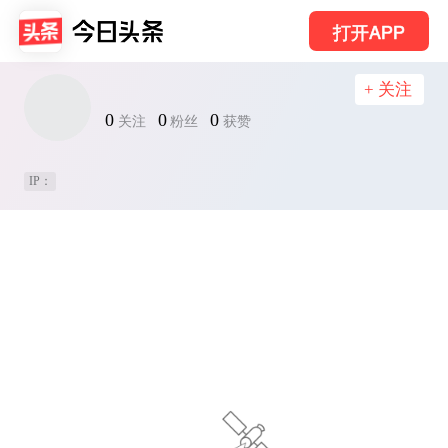
打开APP
+ 关注
0
0
0
关注
粉丝
获赞
IP：