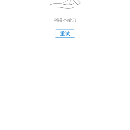
网络不给力
重试