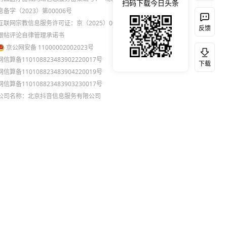
扫码下载今日头条
息备字（2023）第00006号
互联网宗教信息服务许可证：京（2025）0000021
反馈
跟帖评论自律管理承诺书
京公网安备 11000002002023号
网信算备110108823483902220017号
下载
网信算备110108823483904220019号
网信算备110108823483903230017号
公司名称：北京抖音信息服务有限公司