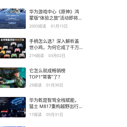
华为游戏中心《原神》鸿
蒙版“体验之旅”活动即将开
启！
2005
阅读
01月15日
手柄怎么选？深入解析盖
世小鸡，为何它成了千万
玩家的共同答案
274
阅读
03月02日
它怎么就成畅销榜
TOP1“常客”了？
29
阅读
01月30日
华为乾崑智驾全栈赋能，
猛士 M817重构越野出行逻
辑
17
阅读
05月31日