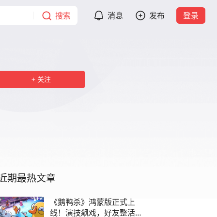
搜索
消息
发布
登录
关注
近期最热文章
《鹅鸭杀》鸿蒙版正式上
线！演技飙戏，好友整活