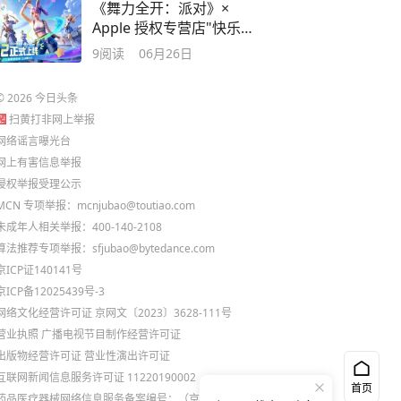
《舞力全开：派对》×
Apple 授权专营店"快乐运
动"主题活动限时开启
9
阅读
06月26日
©
2026
今日头条
扫黄打非网上举报
网络谣言曝光台
网上有害信息举报
侵权举报受理公示
MCN 专项举报：mcnjubao@toutiao.com
未成年人相关举报：400-140-2108
算法推荐专项举报：sfjubao@bytedance.com
京ICP证140141号
京ICP备12025439号-3
网络文化经营许可证 京网文〔2023〕3628-111号
营业执照
广播电视节目制作经营许可证
出版物经营许可证
营业性演出许可证
互联网新闻信息服务许可证 11220190002
首页
药品医疗器械网络信息服务备案编号：（京）网药械信