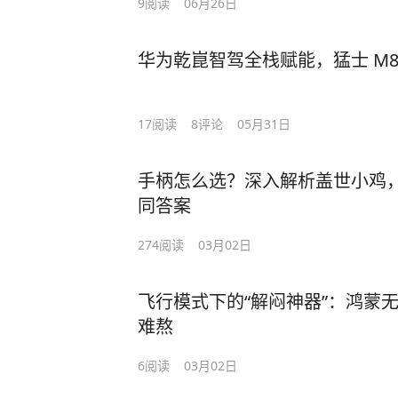
9
阅读
06月26日
华为乾崑智驾全栈赋能，猛士 M8
17
阅读
8
评论
05月31日
手柄怎么选？深入解析盖世小鸡
同答案
274
阅读
03月02日
飞行模式下的“解闷神器”：鸿蒙
难熬
6
阅读
03月02日