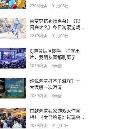
无界限
2704
阅读
01月08日
百变穿搭秀场启幕！《以
闪亮之名》冬日鸿蒙游戏
节解锁高光之旅
2219
阅读
01月09日
CJ鸿蒙展区随手一拍就出
片，我朋友圈都刷屏了
2055
阅读
5天前
谁说鸿蒙打不了游戏？十
大误解一次澄清
2039
阅读
8天前
首款鸿蒙独家游戏大作亮
相！《太吾绘卷》试玩会
燃动上海
2039
阅读
01月12日