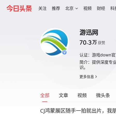
关注
推荐
北京
视频
财经
科
游迅网
70.3
万
获赞
认证：
游戏down
简介：
提供深度专
识。
更多信息
全部
文章
视频
微头条
CJ鸿蒙展区随手一拍就出片，我