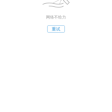
网络不给力
重试