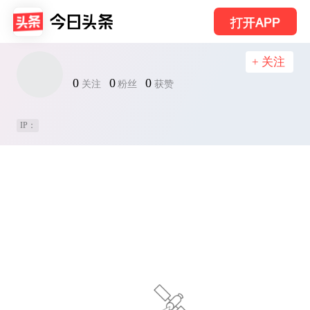
打开APP
+ 关注
0
0
0
关注
粉丝
获赞
IP：