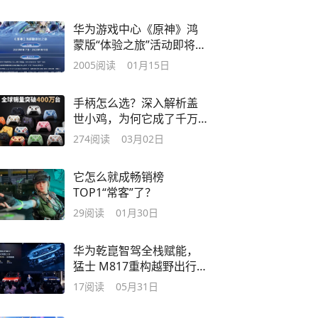
华为游戏中心《原神》鸿
蒙版“体验之旅”活动即将开
启！
2005
阅读
01月15日
手柄怎么选？深入解析盖
世小鸡，为何它成了千万
玩家的共同答案
274
阅读
03月02日
它怎么就成畅销榜
TOP1“常客”了？
29
阅读
01月30日
华为乾崑智驾全栈赋能，
猛士 M817重构越野出行逻
辑
17
阅读
05月31日