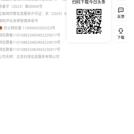
扫码下载今日头条
息备字（2023）第00006号
互联网宗教信息服务许可证：京（2025）0000021
反馈
跟帖评论自律管理承诺书
京公网安备 11000002002023号
网信算备110108823483902220017号
下载
网信算备110108823483904220019号
网信算备110108823483903230017号
公司名称：北京抖音信息服务有限公司