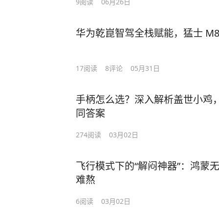
9
阅读
06月26日
华为乾崑智驾全栈赋能，猛士 M8
17
阅读
8
评论
05月31日
手柄怎么选？深入解析盖世小鸡
同答案
274
阅读
03月02日
飞行模式下的“解闷神器”：鸿蒙
难熬
6
阅读
03月02日