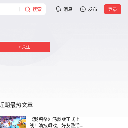
搜索
消息
发布
登录
关注
近期最热文章
《鹅鸭杀》鸿蒙版正式上
线！演技飙戏，好友整活