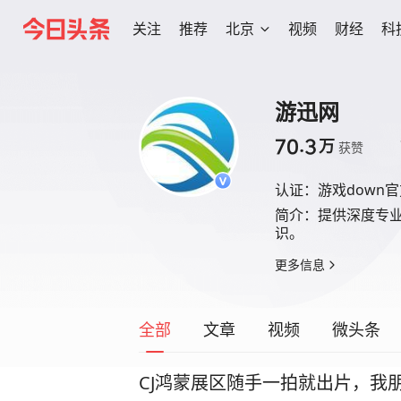
关注
推荐
北京
视频
财经
科
游迅网
70.3
万
获赞
认证：
游戏down
简介：
提供深度专
识。
更多信息
全部
文章
视频
微头条
CJ鸿蒙展区随手一拍就出片，我