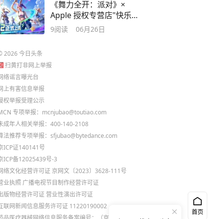
《舞力全开：派对》×
Apple 授权专营店"快乐运
动"主题活动限时开启
9
阅读
06月26日
©
2026
今日头条
扫黄打非网上举报
网络谣言曝光台
网上有害信息举报
侵权举报受理公示
MCN 专项举报：mcnjubao@toutiao.com
未成年人相关举报：400-140-2108
算法推荐专项举报：sfjubao@bytedance.com
京ICP证140141号
京ICP备12025439号-3
网络文化经营许可证 京网文〔2023〕3628-111号
营业执照
广播电视节目制作经营许可证
出版物经营许可证
营业性演出许可证
互联网新闻信息服务许可证 11220190002
首页
药品医疗器械网络信息服务备案编号：（京）网药械信