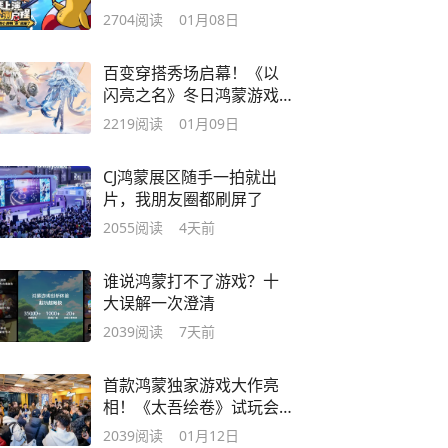
无界限
2704
阅读
01月08日
百变穿搭秀场启幕！《以
闪亮之名》冬日鸿蒙游戏
节解锁高光之旅
2219
阅读
01月09日
CJ鸿蒙展区随手一拍就出
片，我朋友圈都刷屏了
2055
阅读
4天前
谁说鸿蒙打不了游戏？十
大误解一次澄清
2039
阅读
7天前
首款鸿蒙独家游戏大作亮
相！《太吾绘卷》试玩会
燃动上海
2039
阅读
01月12日