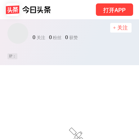
打开APP
+ 关注
0
0
0
关注
粉丝
获赞
IP：