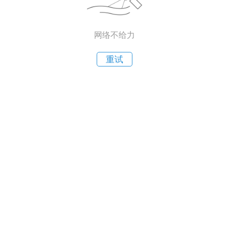
网络不给力
重试