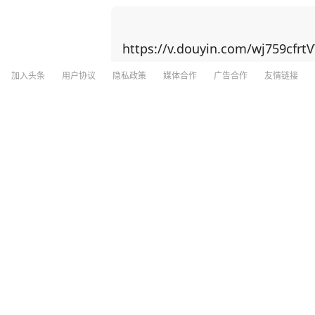
规模制造优势赶超上来！ 中国近期对稀土出口实施反制措施，美国在稀土供应链上高度依赖
中国，重启本土矿山却面临技术瓶颈。对
中国留学生身上！ 美国以中国留学生为筹码，施压中国撤销稀土出口管制新规。他声称若中
https://v.douyin.com/wj759cfrtV
方不妥协，美国可能驱逐“数万名在美中国
国想威胁中国让步，却不知此方法会更加激发中国的爆发力！
加入头条
用户协议
隐私政策
媒体合作
广告合作
友情链接
禁令是否 “以一种奇怪的方式产生了相反
分享
26
518
人在芯片制造等各个方面全速前进。” 面对美国芯片封锁，中国3年实现半导体设备国产化率
从12%跃至35%；稀土加工产能占全球9
一路”合作、RCEP贸易圈扩容，更让中国在全球经济
看守所辅警受贿为在押人员转递物品、给
无人机成本只有美国的1%，珠海航展上
“没法比”。 而我国如今之所以有这样的底气，就是因为有人才的支撑！ 据悉，2024年中国高
层次科技人才数量达32,511人，占全球的27.9%，位居
深圳新闻网
4
评论
15小时前
渔。除了技术人才，还有一种更可贵的“
来培养更多的“芯片大脑”。 李柘远成长于一个特殊的家庭环境，自幼父母离异，成绩没人管也
一塌糊涂。好在外公的悉心教导下，李柘
组织卖淫集团主犯余井红（女，27岁）
理、总结，更关键的是，外公让李柘远总结出一套
南方都市报
3
评论
8小时前
象+具象混搭法”，将预习遇到的陌生公
法等，把高中三年的知识点牢牢记住。 还有初高中时，李柘远应用“五大记忆法”，让学习事半
功倍： 李柘远在中学背诵《水调歌头》和《相见欢》时，就配合听以这两首词为蓝本的歌曲