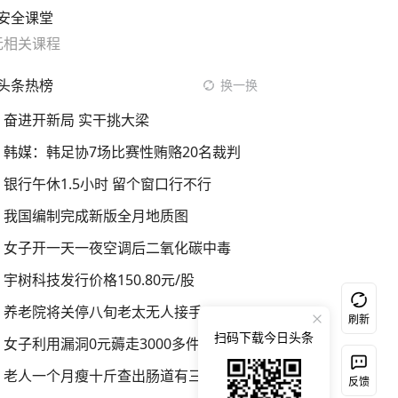
安全课堂
无相关课程
头条热榜
换一换
奋进开新局 实干挑大梁
韩媒：韩足协7场比赛性贿赂20名裁判
银行午休1.5小时 留个窗口行不行
我国编制完成新版全月地质图
女子开一天一夜空调后二氧化碳中毒
宇树科技发行价格150.80元/股
养老院将关停八旬老太无人接手
刷新
扫码下载今日头条
女子利用漏洞0元薅走3000多件家电
老人一个月瘦十斤查出肠道有三条虫
反馈