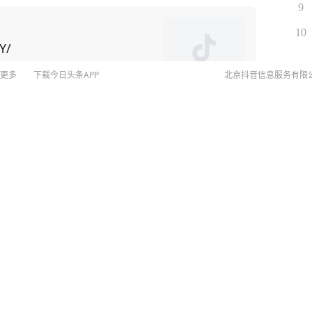
9
此，美国为了给对华博弈找筹码，居然把矛头指向了
10
Y/
留学生”，并威胁在金融、软件等领域升级行动。 美
 举例，CNN主持人曾询问科技
更多
下载今日头条APP
北京抖音信息服务有限
的效果”，盖茨回应称：“绝对是这样。禁令迫使中国
0%，一纸出口管制便让F-35战机生产线告急。而“一带
©
20
动荡中稳如磐石。 还有无人机碾压：中国
扫
予特殊关照，获刑一年
展示的无人机航母、机器狗作战群，让美军司令直呼
网络
网上
全球首位。 当然，授人以鱼不如授人以
侵权
文化战士”。比如李柘远——用自己的方式，为国家未
MCN
未成年
远改变以前死记硬背的方法，重新对知识点进行梳
算法推
，毒品犯罪集团主犯王开坚（男，39岁）被通缉
属于自己的高效学习方法。 比如他运用“抽
京IC
式和例题相结合，促进理解；联想记忆法、缩略词记忆
京IC
网络
营业