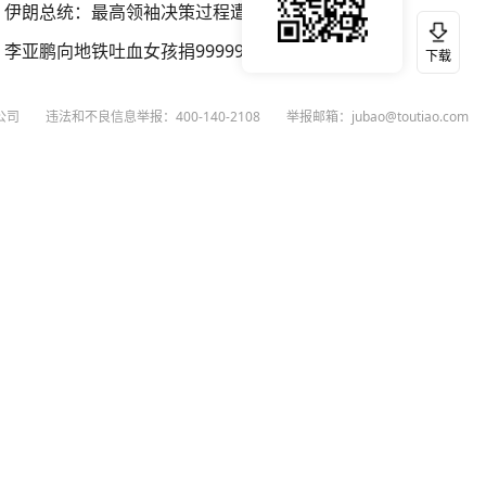
伊朗总统：最高领袖决策过程遭人利用
李亚鹏向地铁吐血女孩捐99999元
下载
公司
违法和不良信息举报：400-140-2108
举报邮箱：jubao@toutiao.com
扫码下载今日头条APP
看最新、最热资讯内容
26
今日头条
黄打非网上举报
谣言曝光台
有害信息举报
举报受理公示
 专项举报：mcnjubao@toutiao.com
人相关举报：400-140-2108
荐专项举报：sfjubao@bytedance.com
P证140141号
P备12025439号-3
文化经营许可证 京网文〔2023〕3628-111号
执照
广播电视节目制作经营许可证