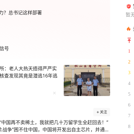
力？总书记这样部署
暂
信号
1
2
所：老人大热天捂得严严实
3
核查发现其竟是潜逃16年逃
4
5
6
关注
7
“中国再不卖稀土，我就把几十万留学生全赶回去！”
8
片战争”困不住中国，中国将开发出自主芯片，并通过