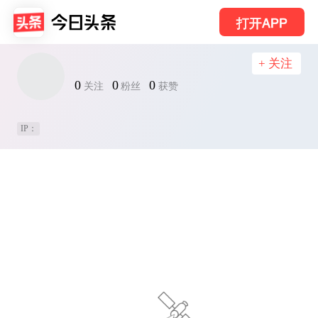
打开APP
+ 关注
0
0
0
关注
粉丝
获赞
IP：