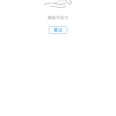
网络不给力
重试