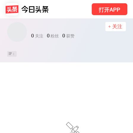
打开APP
+ 关注
0
0
0
关注
粉丝
获赞
IP：