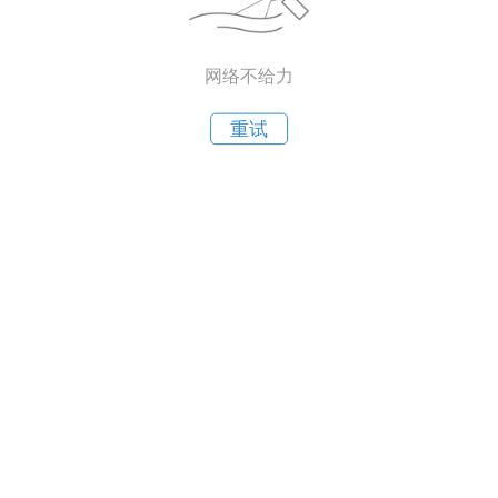
网络不给力
重试