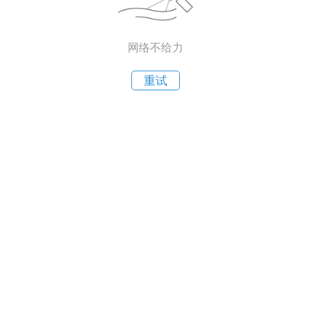
网络不给力
重试