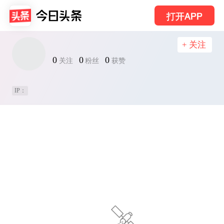
打开APP
+ 关注
0
0
0
关注
粉丝
获赞
IP：