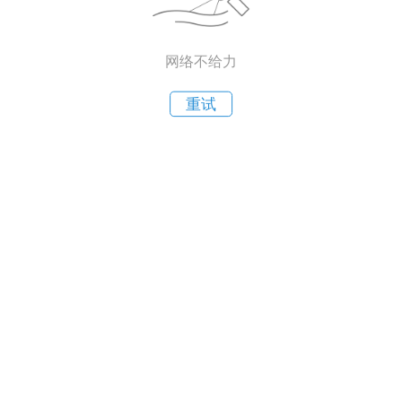
网络不给力
重试