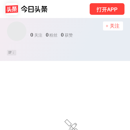
打开APP
+ 关注
0
0
0
关注
粉丝
获赞
IP：