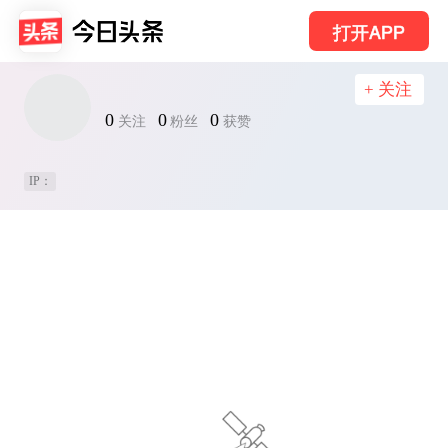
打开APP
+ 关注
0
0
0
关注
粉丝
获赞
IP：