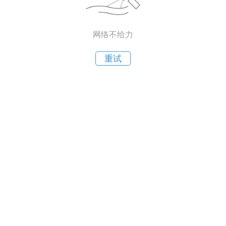
网络不给力
重试