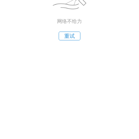
网络不给力
重试