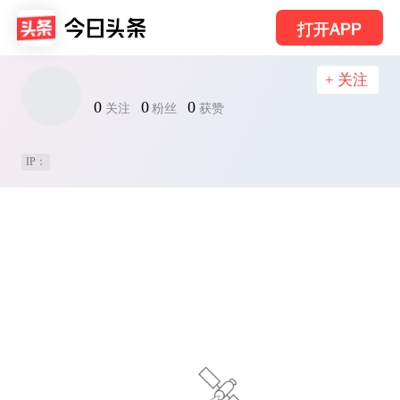
打开APP
+ 关注
0
0
0
关注
粉丝
获赞
IP：