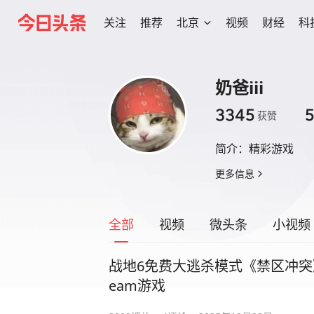
关注
推荐
北京
视频
财经
科
奶爸iii
3345
获赞
简介：
精彩游戏
更多信息
全部
视频
微头条
小视频
战地6免费大逃杀模式《禁区冲突》
eam游戏