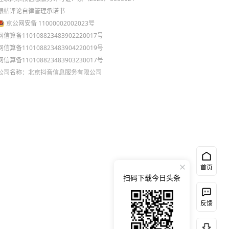
跟帖评论自律管理承诺书
京公网安备 11000002002023号
网信算备110108823483902220017号
网信算备110108823483904220019号
网信算备110108823483903230017号
公司名称：北京抖音信息服务有限公司
首页
扫码下载今日头条
反馈