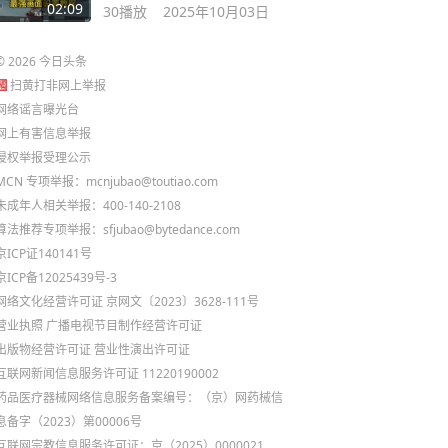
画质/ 体验极佳。
02:09
30
播放
2025年10月03日
©
2026
今日头条
扫黄打非网上举报
网络谣言曝光台
网上有害信息举报
侵权举报受理公示
MCN 专项举报：mcnjubao@toutiao.com
未成年人相关举报：400-140-2108
算法推荐专项举报：sfjubao@bytedance.com
京ICP证140141号
京ICP备12025439号-3
网络文化经营许可证 京网文〔2023〕3628-111号
营业执照
广播电视节目制作经营许可证
出版物经营许可证
营业性演出许可证
互联网新闻信息服务许可证 11220190002
药品医疗器械网络信息服务备案编号：（京）网药械信
息备字（2023）第00006号
互联网宗教信息服务许可证：京（2025）0000021