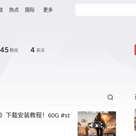
技
热点
国际
更多
545
4
粉丝
关注
下载安装教程！60G #st
01:05