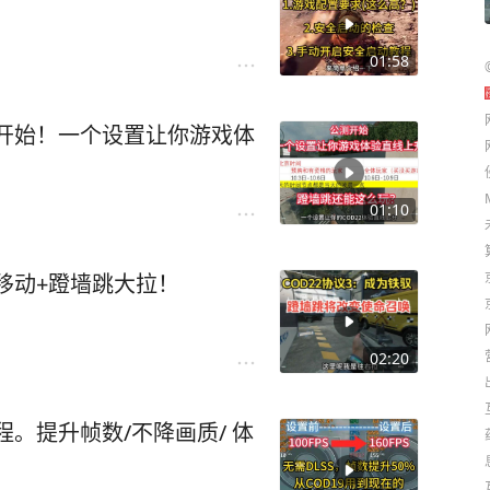
01:58
测开始！一个设置让你游戏体
01:10
移动+蹬墙跳大拉！
02:20
程。提升帧数/不降画质/ 体