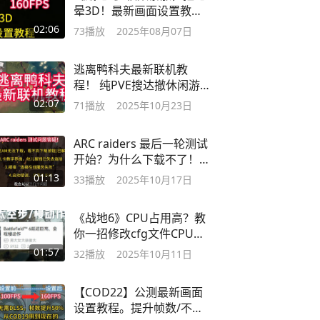
晕3D！最新画面设置教
程。
02:06
73
播放
2025年08月07日
逃离鸭科夫最新联机教
程！ 纯PVE搜达撤休闲游
戏
02:07
71
播放
2025年10月23日
ARC raiders 最后一轮测试
开始？为什么下载不了！
ARC raiders
01:13
33
播放
2025年10月17日
《战地6》CPU占用高？教
你一招修改cfg文件CPU核
心调度
01:57
32
播放
2025年10月11日
【COD22】公测最新画面
设置教程。提升帧数/不降