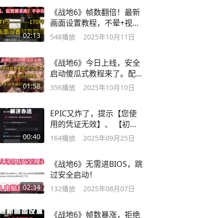
《战地6》帧数翻倍！最新
画面设置教程，不晕+视野
宽阔。 #EA
02:13
548
播放
2025年10月11日
《战地6》今日上线，安全
启动傻瓜式教程来了。配
置要求这么高？
01:58
356
播放
2025年10月10日
EPIC又炸了，提示【您使
用的凭证无效】、 【初始
化验证码失败】
00:40
164
播放
2025年09月25日
《战地6》无需进BIOS，跳
过安全启动！
02:34
132
播放
2025年08月07日
《战地6》帧数暴涨，拒绝