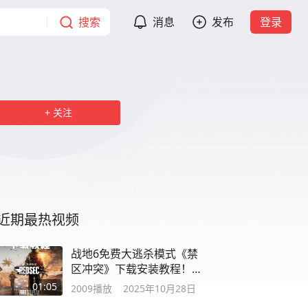
搜索
消息
发布
登录
关注
近期最热视频
战地6免费大逃杀模式《禁
区冲突》下载安装教程！
60G #steam游戏
01:05
2009
播放
2025年10月28日