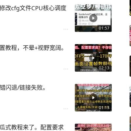
修改cfg文件CPU核心调度
01:57
置教程，不晕+视野宽阔。
02:13
报错闪退/链接失败。
01:13
傻瓜式教程来了。配置要求