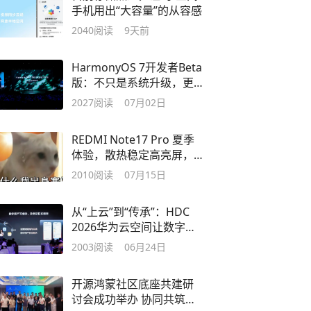
手机用出“大容量”的从容感
2040
阅读
9天前
HarmonyOS 7开发者Beta
版：不只是系统升级，更
是开发范式的跃迁
2027
阅读
07月02日
REDMI Note17 Pro 夏季
体验，散热稳定高亮屏，
户外用也顺畅
2010
阅读
07月15日
从“上云”到“传承”：HDC
2026华为云空间让数字记
忆找到归宿
2003
阅读
06月24日
开源鸿蒙社区底座共建研
讨会成功举办 协同共筑开