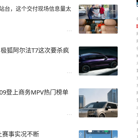
V站台，这个交付现场信息量太
到车主是陈晓锋，我第一反应
？不是应该直奔埃尔法吗？
，极狐阿尔法T7这次要杀疯
不是我想的那种“买不起豪车才
好的，这台D99是加购的。
要再添一台？
我回放了好几遍。他说个人出
出行用D99，单位商务出行也
09登上商务MPV热门榜单
人，说出“去哪都开D99”，这
那天齐刷刷站那儿看陈晓锋提
在后排聊旋转座椅和智能座
让赛事实况不断