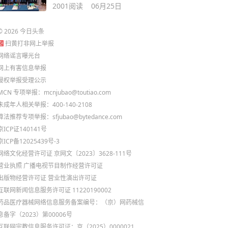
源鸿蒙生态底座
2001
阅读
06月25日
©
2026
今日头条
扫黄打非网上举报
网络谣言曝光台
网上有害信息举报
侵权举报受理公示
MCN 专项举报：mcnjubao@toutiao.com
未成年人相关举报：400-140-2108
算法推荐专项举报：sfjubao@bytedance.com
京ICP证140141号
京ICP备12025439号-3
网络文化经营许可证 京网文〔2023〕3628-111号
营业执照
广播电视节目制作经营许可证
出版物经营许可证
营业性演出许可证
互联网新闻信息服务许可证 11220190002
药品医疗器械网络信息服务备案编号：（京）网药械信
息备字（2023）第00006号
互联网宗教信息服务许可证：京（2025）0000021