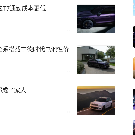
法T7通勤成本更低
全系搭载宁德时代电池性价
都成了家人