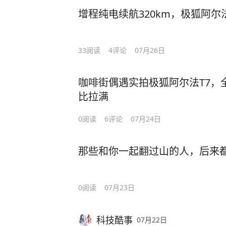
增程纯电续航320km，极狐阿尔
33
阅读
4
评论
07月26日
咖啡街偶遇实拍极狐阿尔法T7，
比拉满
0
阅读
6
评论
07月24日
那些和你一起翻过山的人，后来
0
阅读
07月23日
科技酷事
07月22日