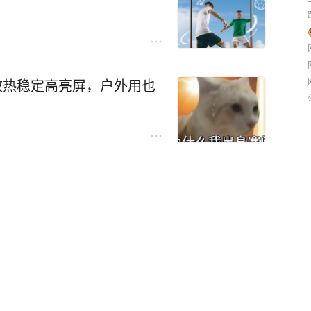
真的觉得东西到位了。
有人下定了，不是一两个。这
，那就值得看。
越贵越有面子。但陈晓锋这个
幼稚了。人家买车想的根本不
体验，散热稳定高亮屏，户外用也
“这车能不能把事办了”。
豪华MPV一直搞不定的舒适智
个曾经只认BBA的人，现在管
产车、对有钱人的偏见，可能