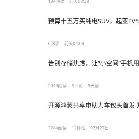
134
阅读
前天08:38
预算十五万买纯电SUV，起亚EV
0
阅读
前天04:08
告别存储焦虑，让“小空间”手机用
2040
阅读
8
评论
9天前
开源鸿蒙共享电助力车包头首发 
2244
阅读
12
评论
07月27日