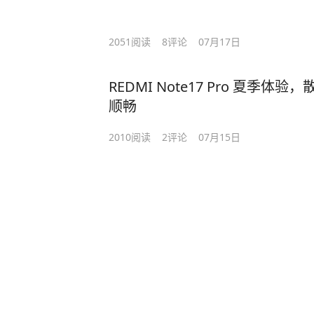
舱，陈晓锋的表情不是客气捧场，是
最刺激的是交付结束之后。现场直接
个圈层的逻辑特别简单：陈晓锋选了
2051
阅读
8
评论
07月17日
我以前总觉得有钱人买车就是买标，
选择让我觉得，我以前的想法可能太
REDMI Note17 Pro 夏季
是“这车开出去有没有排面”，想的是
顺畅
双芯智能座舱、五星全域安全，传统
能实用三件套，D99全给整上了。一
2010
阅读
2
评论
07月15日
自己叫D99头号粉丝。
看完全程我只想说一句：我以前对国
是错的。