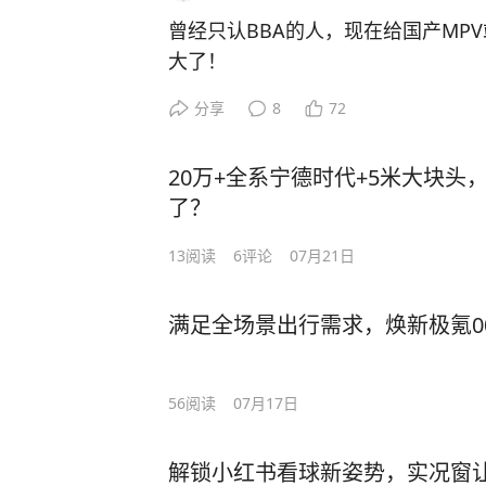
曾经只认BBA的人，现在给国产MP
大了！
我承认，我对国产车有偏见。
分享
8
72
刷到零跑D99交付视频的时候，看
是：这种级别的大佬怎么也买国产了
20万+全系宁德时代+5米大块头
结果往下看，我被打脸了。人家压根
了？
选国产”的路数——车库里A8L停得好
我当时就愣住了。A8L都不够用？还
13
阅读
6
评论
07月21日
继续看下去，陈晓锋自己说了段话，
行用D99，几个人出行用D99，家庭
满足全场景出行需求，焕新极氪0
用D99，去哪都开它。
这句话的信息量太大了。一个开A8L的
不就是在说A8L往后排了吗？
56
阅读
07月17日
这帮人平时都是各自领域的决策者，
车。朱江明亲自到场交车，两个人坐
解锁小红书看球新姿势，实况窗