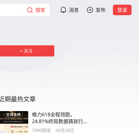
搜索
消息
发布
登录
关注
近期最热文章
格力618全程领跑，
24.81%终局数据铸就行业
标杆
7080
阅读
06月28日