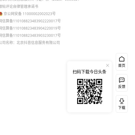
跟帖评论自律管理承诺书
京公网安备 11000002002023号
网信算备110108823483902220017号
网信算备110108823483904220019号
网信算备110108823483903230017号
公司名称：北京抖音信息服务有限公司
首页
扫码下载今日头条
反馈
下载