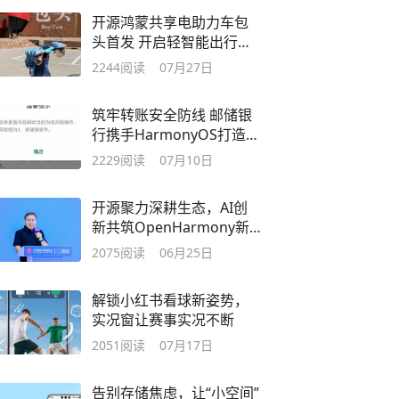
开源鸿蒙共享电助力车包
头首发 开启轻智能出行新
图景
2244
阅读
07月27日
筑牢转账安全防线 邮储银
行携手HarmonyOS打造涉
诈全链路防护标杆
2229
阅读
07月10日
开源聚力深耕生态，AI创
新共筑OpenHarmony新
世界
2075
阅读
06月25日
解锁小红书看球新姿势，
实况窗让赛事实况不断
2051
阅读
07月17日
告别存储焦虑，让“小空间”