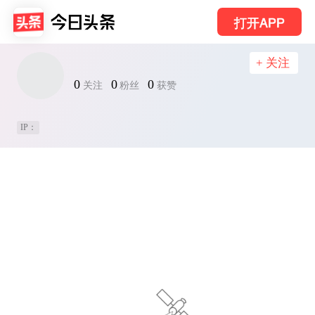
打开APP
+ 关注
0
0
0
关注
粉丝
获赞
IP：