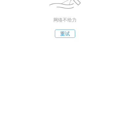
网络不给力
重试