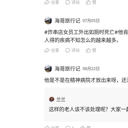
分享
评论
赞
海哥旅行记
07月05日
#炸串店女员工外出如厕时死亡#他
人得的疾病不知怎么的越来越多。
分享
评论
赞
海哥旅行记
06月22日
他是不是在精神病院才放出来呀，还没
兰兰
这样的老人该不该处理呢？大家一
分享
1
赞