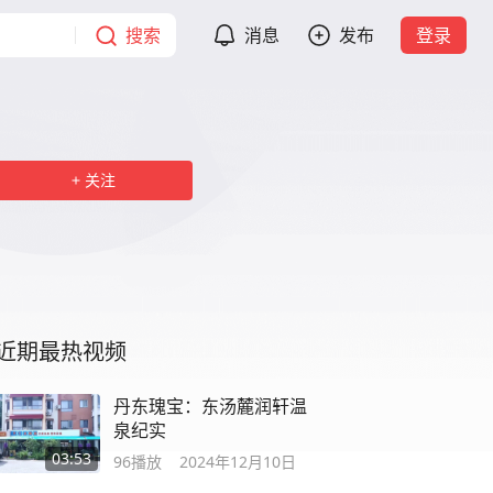
搜索
消息
发布
登录
关注
近期最热视频
丹东瑰宝：东汤麓润轩温
泉纪实
03:53
96
播放
2024年12月10日