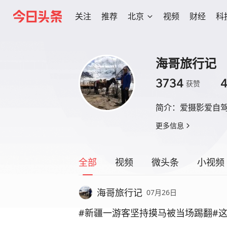
关注
推荐
北京
视频
财经
科
海哥旅行记
3734
获赞
简介：
爱摄影爱自
更多信息
全部
视频
微头条
小视频
海哥旅行记
07月26日
#新疆一游客坚持摸马被当场踢翻#