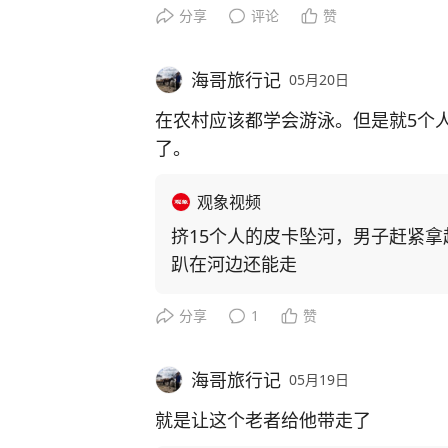
分享
评论
赞
海哥旅行记
05月20日
在农村应该都学会游泳。但是就5个
了。
观象视频
挤15个人的皮卡坠河，男子赶紧
趴在河边还能走
分享
1
赞
海哥旅行记
05月19日
就是让这个老者给他带走了