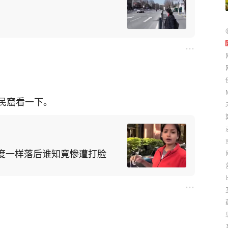
民窟看一下。
度一样落后谁知竟惨遭打脸