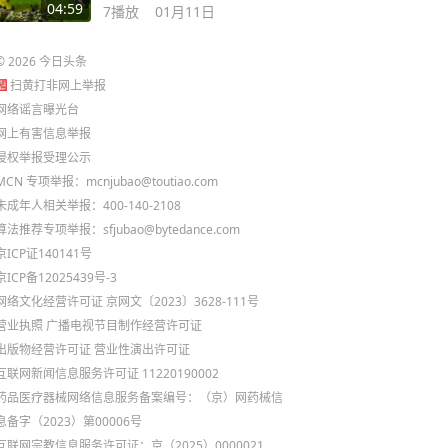
04:59
7
播放
01月11日
©
2026
今日头条
扫黄打非网上举报
网络谣言曝光台
网上有害信息举报
侵权举报受理公示
MCN 专项举报：mcnjubao@toutiao.com
未成年人相关举报：400-140-2108
算法推荐专项举报：sfjubao@bytedance.com
京ICP证140141号
京ICP备12025439号-3
网络文化经营许可证 京网文〔2023〕3628-111号
营业执照
广播电视节目制作经营许可证
出版物经营许可证
营业性演出许可证
互联网新闻信息服务许可证 11220190002
药品医疗器械网络信息服务备案编号：（京）网药械信
息备字（2023）第00006号
互联网宗教信息服务许可证：京（2025）0000021