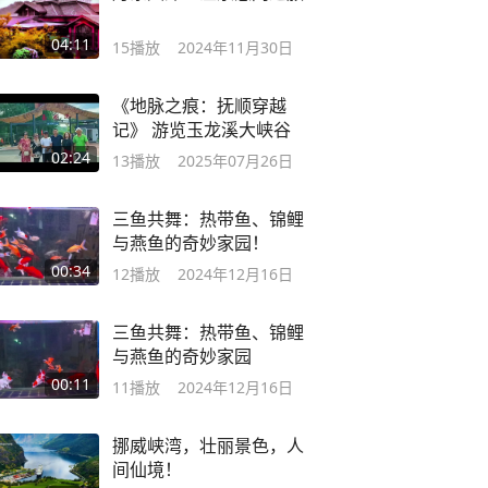
04:11
15
播放
2024年11月30日
《地脉之痕：抚顺穿越
记》 游览玉龙溪大峡谷
02:24
13
播放
2025年07月26日
三鱼共舞：热带鱼、锦鲤
与燕鱼的奇妙家园！
00:34
12
播放
2024年12月16日
三鱼共舞：热带鱼、锦鲤
与燕鱼的奇妙家园
00:11
11
播放
2024年12月16日
挪威峡湾，壮丽景色，人
间仙境！