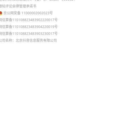
跟帖评论自律管理承诺书
京公网安备 11000002002023号
网信算备110108823483902220017号
网信算备110108823483904220019号
网信算备110108823483903230017号
公司名称：北京抖音信息服务有限公司