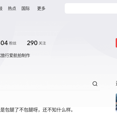
技
热点
国际
更多
404
290
粉丝
关注
驾旅行爱航拍制作
这是包腿了不包腿呀，还不知什么样。