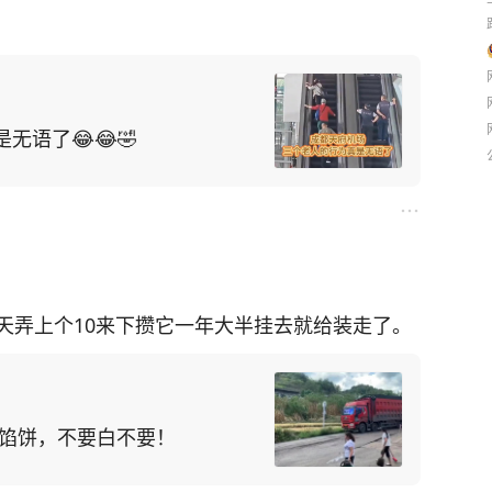
语了😂😂🤣
天弄上个10来下攒它一年大半挂去就给装走了。
掉馅饼，不要白不要！