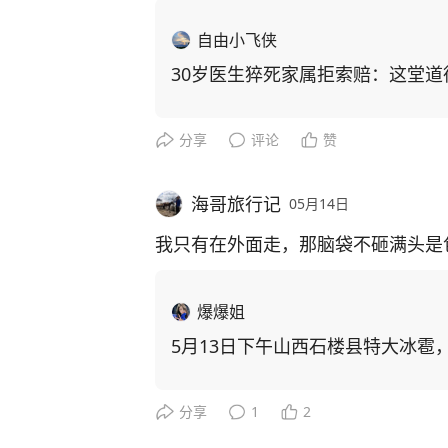
自由小飞侠
30岁医生猝死家属拒索赔：这堂道
分享
评论
赞
海哥旅行记
05月14日
我只有在外面走，那脑袋不砸满头是
爆爆姐
5月13日下午山西石楼县特大冰雹
分享
1
2