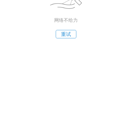
网络不给力
重试