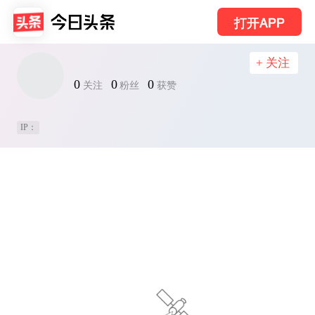
打开APP
+ 关注
0
0
0
关注
粉丝
获赞
IP：