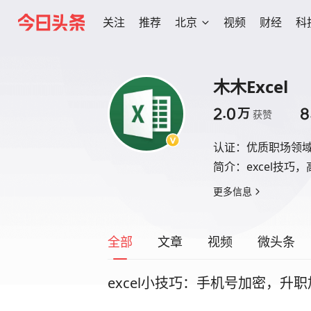
关注
推荐
北京
视频
财经
科
木木Excel
2.0
8
万
获赞
认证：
优质职场领
简介：
excel技
更多信息
全部
文章
视频
微头条
excel小技巧：手机号加密，升