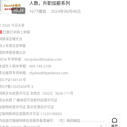
人数，升职加薪系列
00:24
1677
播放
2024年06月06日
©
2026
今日头条
扫黄打非网上举报
网络谣言曝光台
网上有害信息举报
侵权举报受理公示
MCN 专项举报：mcnjubao@toutiao.com
未成年人相关举报：400-140-2108
算法推荐专项举报：sfjubao@bytedance.com
京ICP证140141号
京ICP备12025439号-3
网络文化经营许可证 京网文〔2023〕3628-111号
营业执照
广播电视节目制作经营许可证
出版物经营许可证
营业性演出许可证
互联网新闻信息服务许可证 11220190002
药品医疗器械网络信息服务备案编号：（京）网药械信
首页