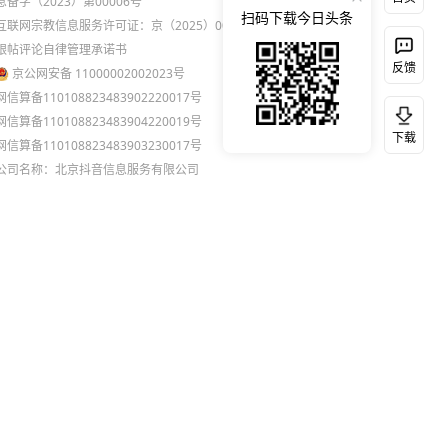
息备字（2023）第00006号
扫码下载今日头条
互联网宗教信息服务许可证：京（2025）0000021
跟帖评论自律管理承诺书
反馈
京公网安备 11000002002023号
网信算备110108823483902220017号
网信算备110108823483904220019号
下载
网信算备110108823483903230017号
公司名称：北京抖音信息服务有限公司