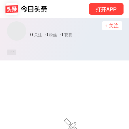
打开APP
+ 关注
0
0
0
关注
粉丝
获赞
IP：