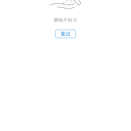
网络不给力
重试