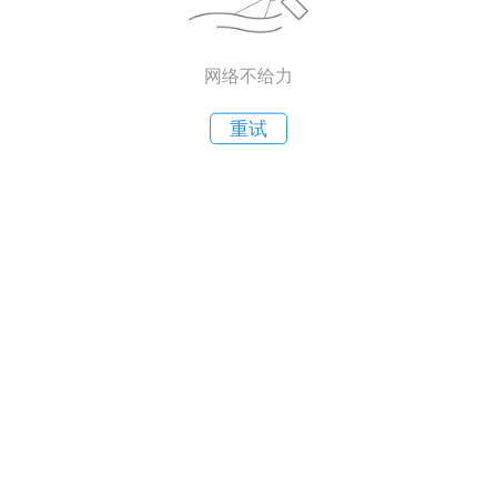
网络不给力
重试