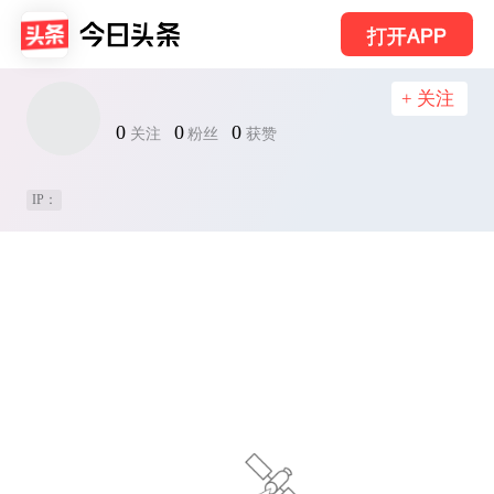
打开APP
+ 关注
0
0
0
关注
粉丝
获赞
IP：