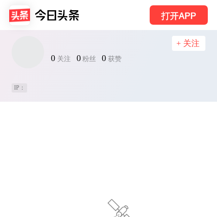
打开APP
+ 关注
0
0
0
关注
粉丝
获赞
IP：