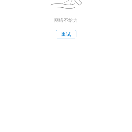
网络不给力
重试