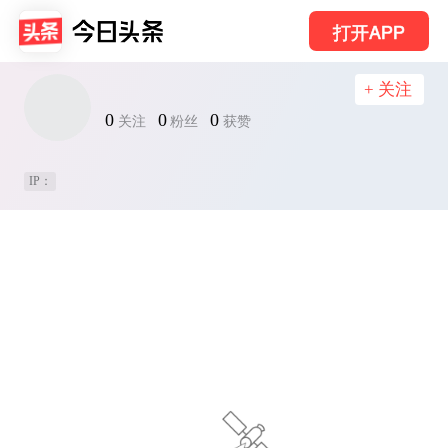
打开APP
+ 关注
0
0
0
关注
粉丝
获赞
IP：