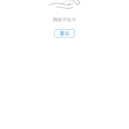
网络不给力
重试