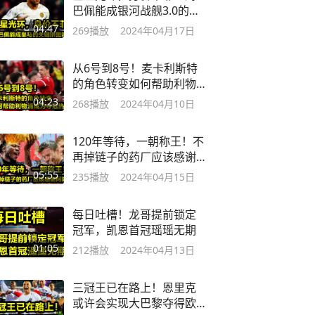
巴佩能成银河战舰3.0的关
键拼图吗？
04:47
269
播放
2024年04月17日
从6号到8号！麦卡利斯特
的角色转变如何帮助利物
浦成为夺冠热门
04:23
268
播放
2024年04月10日
120年等待，一朝称王！不
再掉链子的药厂应该感谢
阿隆索
05:55
235
播放
2024年04月15日
每日吐槽！龙哥提前锁定
冠军，凯恩首冠瑶瑶无期
01:05
212
播放
2024年04月13日
三冠王已在路上！恩里克
或许会实现大巴黎夺得欧