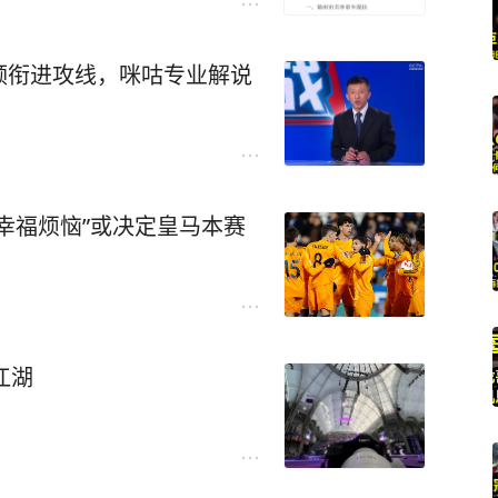
领衔进攻线，咪咕专业解说
“幸福烦恼”或决定皇马本赛
江湖