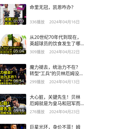
命里无冠，凯恩咋办？
01:09
336
播放
2024年04月16日
从20世纪70年代到现在，
英超球员的饮食发生了哪
些变化？
05:04
309
播放
2024年04月22日
魔力褪去，统治力不在？
转型“工兵”的贝林厄姆没有
令皇马太担心
06:54
299
播放
2024年04月13日
大心脏，关键先生！贝林
厄姆就是为皇马和冠军而
生
05:16
276
播放
2024年04月23日
巨星光环，身价不菲！姆