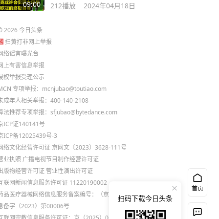
冠的终极目标
09:00
212
播放
2024年04月18日
©
2026
今日头条
扫黄打非网上举报
网络谣言曝光台
网上有害信息举报
侵权举报受理公示
MCN 专项举报：mcnjubao@toutiao.com
未成年人相关举报：400-140-2108
算法推荐专项举报：sfjubao@bytedance.com
京ICP证140141号
京ICP备12025439号-3
网络文化经营许可证 京网文〔2023〕3628-111号
营业执照
广播电视节目制作经营许可证
出版物经营许可证
营业性演出许可证
互联网新闻信息服务许可证 11220190002
首页
药品医疗器械网络信息服务备案编号：（京）网药械信
扫码下载今日头条
息备字（2023）第00006号
互联网宗教信息服务许可证：京（2025）0000021