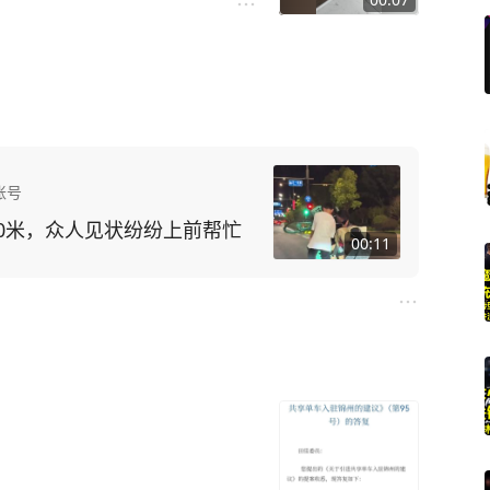
账号
0米，众人见状纷纷上前帮忙
00:11