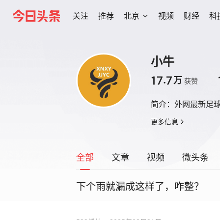
关注
推荐
北京
视频
财经
科
小牛
17.7
万
获赞
简介：
外网最新足
更多信息
全部
文章
视频
微头条
下个雨就漏成这样了，咋整？