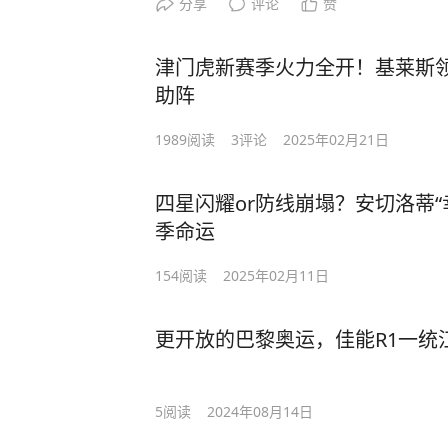
分享
评论
赞
津门虎新赛季火力全开！基莱斯
助阵
1989
阅读
3
评论
2025年02月21日
四星闪耀or防线崩塌？安切洛蒂
季命运
154
阅读
2025年02月11日
更开放的巴黎奥运，佳能R1一统
5
阅读
2024年08月14日