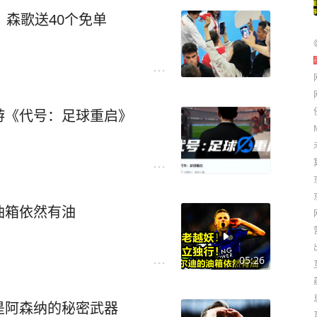
，森歌送40个免单
游《代号：足球重启》
油箱依然有油
05:26
是阿森纳的秘密武器