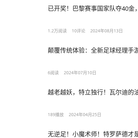
已开奖！巴黎赛事国家队夺40金
1.2万
阅读
10
评论
2024年08月13日
颠覆传统体验：全新足球经理手
6
阅读
2024年07月10日
越老越妖，特立独行！瓦尔迪的
189
播放
2024年04月25日
无逆足！小魔术师！特罗萨德才