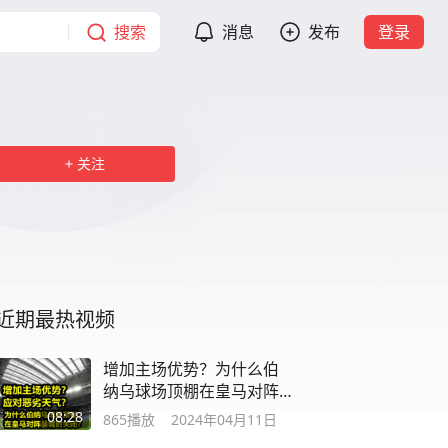
搜索
消息
发布
登录
关注
近期最热视频
增加主场优势？为什么伯
纳乌球场顶棚在皇马对阵
曼城时关闭？
08:28
865
播放
2024年04月11日