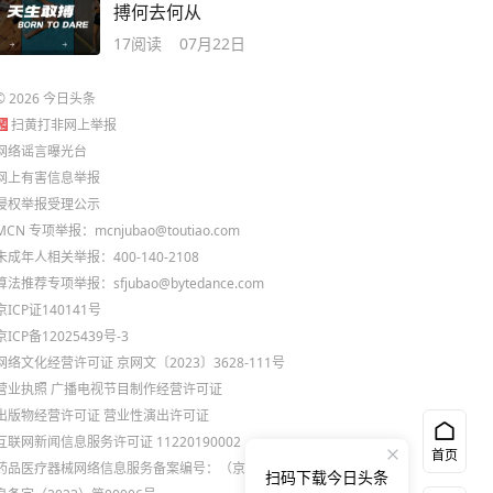
搏何去何从
17
阅读
07月22日
©
2026
今日头条
扫黄打非网上举报
网络谣言曝光台
网上有害信息举报
侵权举报受理公示
MCN 专项举报：mcnjubao@toutiao.com
未成年人相关举报：400-140-2108
算法推荐专项举报：sfjubao@bytedance.com
京ICP证140141号
京ICP备12025439号-3
网络文化经营许可证 京网文〔2023〕3628-111号
营业执照
广播电视节目制作经营许可证
出版物经营许可证
营业性演出许可证
互联网新闻信息服务许可证 11220190002
首页
药品医疗器械网络信息服务备案编号：（京）网药械信
扫码下载今日头条