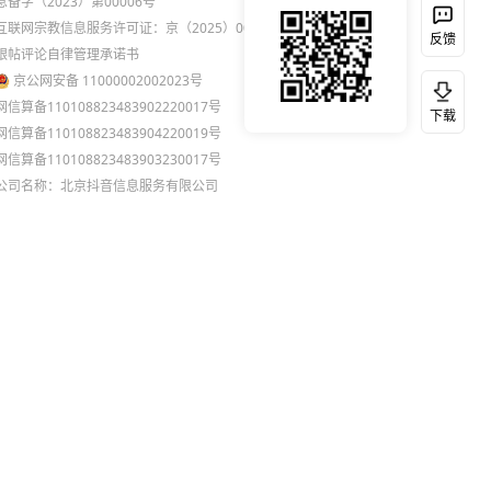
息备字（2023）第00006号
互联网宗教信息服务许可证：京（2025）0000021
反馈
跟帖评论自律管理承诺书
京公网安备 11000002002023号
网信算备110108823483902220017号
下载
网信算备110108823483904220019号
网信算备110108823483903230017号
公司名称：北京抖音信息服务有限公司