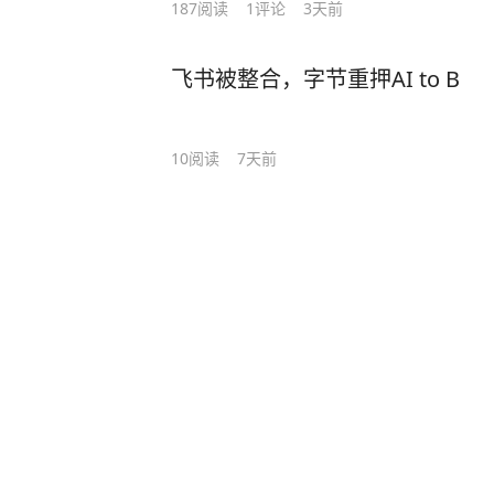
187
阅读
1
评论
3天前
飞书被整合，字节重押AI to B
10
阅读
7天前