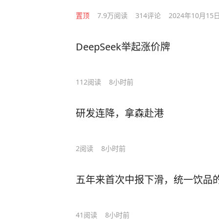
置顶
7.9万
阅读
314
评论
2024年10月15
DeepSeek举起涨价牌
112
阅读
8小时前
研发连降，拿森赴港
2
阅读
8小时前
五年来首次中报下滑，统一饮品
41
阅读
8小时前