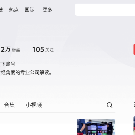
技
热点
国际
更多
.2
105
万
粉丝
关注
旗下账号
财经角度的专业公司解读。
合集
小视频