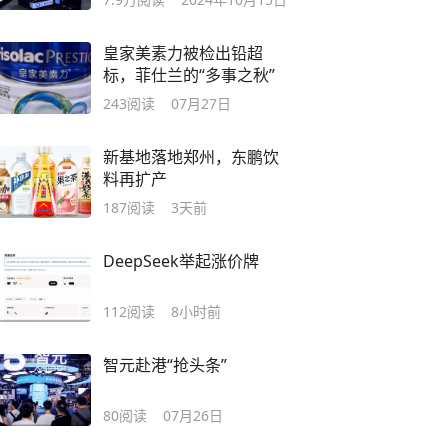
皇家美素力被检出铅超
标，菲仕兰的“多事之秋”
243
阅读
07月27日
新基地落地郑州，东鹏饮
料再扩产
187
阅读
3天前
DeepSeek举起涨价牌
112
阅读
8小时前
智元赴港“抢头条”
80
阅读
07月26日