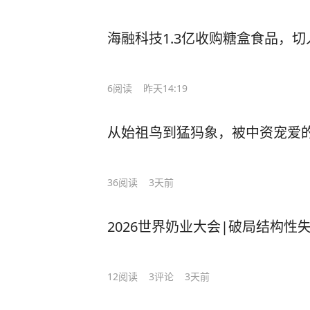
海融科技1.3亿收购糖盒食品，
6
阅读
昨天14:19
从始祖鸟到猛犸象，被中资宠爱
36
阅读
3天前
2026世界奶业大会|破局结构
12
阅读
3
评论
3天前