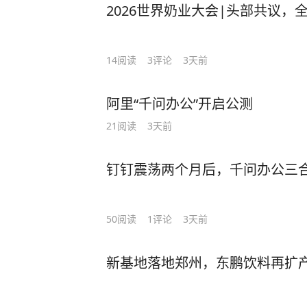
2026世界奶业大会|头部共议，
14
阅读
3
评论
3天前
阿里“千问办公”开启公测
21
阅读
3天前
钉钉震荡两个月后，千问办公三
50
阅读
1
评论
3天前
新基地落地郑州，东鹏饮料再扩