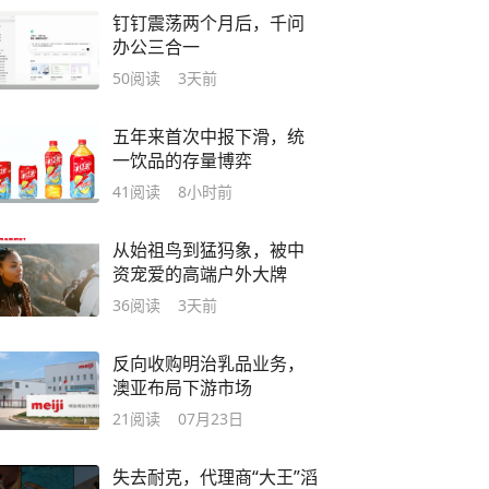
钉钉震荡两个月后，千问
办公三合一
50
阅读
3天前
五年来首次中报下滑，统
一饮品的存量博弈
41
阅读
8小时前
从始祖鸟到猛犸象，被中
资宠爱的高端户外大牌
36
阅读
3天前
反向收购明治乳品业务，
澳亚布局下游市场
21
阅读
07月23日
失去耐克，代理商“大王”滔