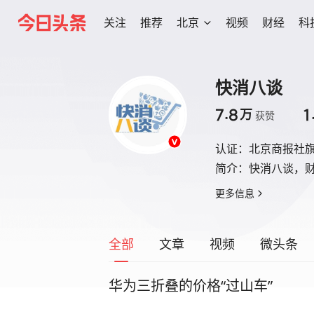
关注
推荐
北京
视频
财经
科
快消八谈
7.8
1
万
获赞
认证：
北京商报社
简介：
快消八谈，
更多信息
全部
文章
视频
微头条
华为三折叠的价格“过山车”