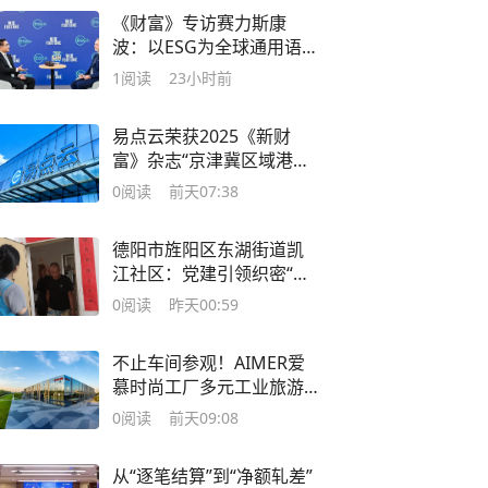
《财富》专访赛力斯康
波：以ESG为全球通用语
言，筑牢出海信任基石
1
阅读
23小时前
易点云荣获2025《新财
富》杂志“京津冀区域港股
新锐”奖
0
阅读
前天07:38
德阳市旌阳区东湖街道凯
江社区：党建引领织密“幸
福网” 网格服务点亮“微光
0
阅读
昨天00:59
路”
不止车间参观！AIMER爱
慕时尚工厂多元工业旅游
全业态盘点
0
阅读
前天09:08
从“逐笔结算”到“净额轧差”