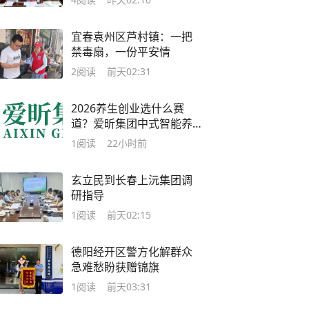
宜春袁州区芦村镇：一把
禁毒扇，一份平安情
2
阅读
前天02:31
2026养生创业选什么赛
道？爱昕集团中式智能养
护门店经营解析
1
阅读
22小时前
玄立民到长春上沅集团调
研指导
1
阅读
前天02:15
德阳经开区警方化解群众
急难愁盼获赠锦旗
1
阅读
前天03:31