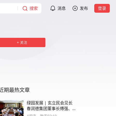
搜索
消息
发布
登录
关注
近期最热文章
绿园发展 | 玄立民会见长
春润德集团董事长傅强、
总经理王政一行
4
阅读
昨天02:10