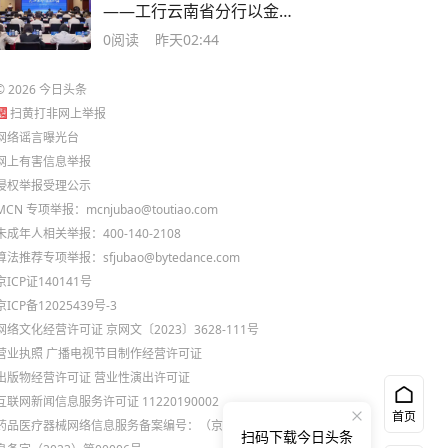
——工行云南省分行以金
融创新破解边贸结算难题
0
阅读
昨天02:44
©
2026
今日头条
扫黄打非网上举报
网络谣言曝光台
网上有害信息举报
侵权举报受理公示
MCN 专项举报：mcnjubao@toutiao.com
未成年人相关举报：400-140-2108
算法推荐专项举报：sfjubao@bytedance.com
京ICP证140141号
京ICP备12025439号-3
网络文化经营许可证 京网文〔2023〕3628-111号
营业执照
广播电视节目制作经营许可证
出版物经营许可证
营业性演出许可证
互联网新闻信息服务许可证 11220190002
首页
药品医疗器械网络信息服务备案编号：（京）网药械信
扫码下载今日头条