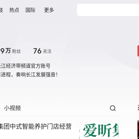
技
热点
国际
更多
.9
76
万
粉丝
关注
长江经济带频道官方账号
革进程，奏响长江发展强音！
小视频
昕集团中式智能养护门店经营