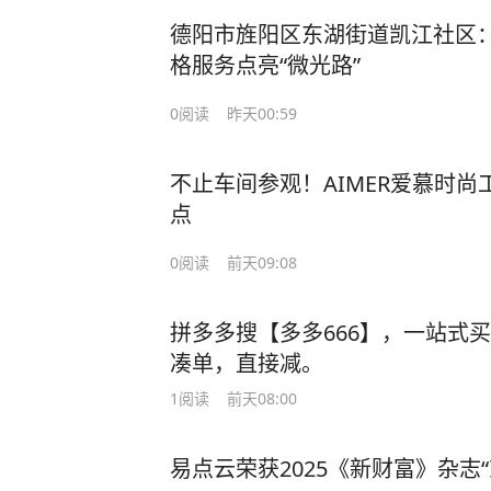
德阳市旌阳区东湖街道凯江社区：
格服务点亮“微光路”
0
阅读
昨天00:59
不止车间参观！AIMER爱慕时
点
0
阅读
前天09:08
拼多多搜【多多666】，一站式
凑单，直接减。
1
阅读
前天08:00
易点云荣获2025《新财富》杂志