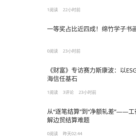
1
阅读
22小时前
一等奖占比近四成！绵竹学子书
0
阅读
23小时前
《财富》专访赛力斯康波：以ES
海信任基石
1
阅读
3
评论
23小时前
从“逐笔结算”到“净额轧差”——
解边贸结算难题
0
阅读
昨天02:44