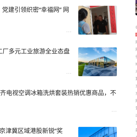
党建引领织密“幸福网” 网
尚工厂多元工业旅游全业态盘
买齐电视空调冰箱洗烘套装热销优惠商品，不
“京津冀区域港股新锐”奖