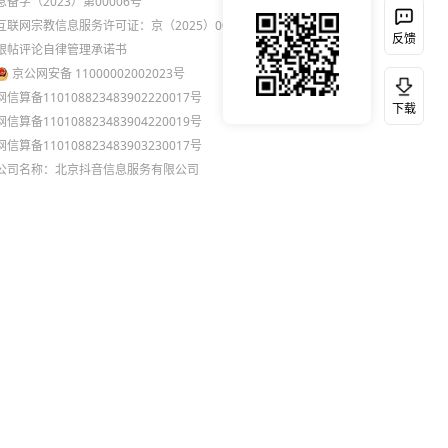
息备字（2023）第00006号
互联网宗教信息服务许可证：京（2025）0000021
反馈
跟帖评论自律管理承诺书
京公网安备 11000002002023号
网信算备110108823483902220017号
下载
网信算备110108823483904220019号
网信算备110108823483903230017号
公司名称：北京抖音信息服务有限公司