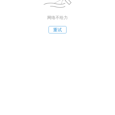
网络不给力
重试