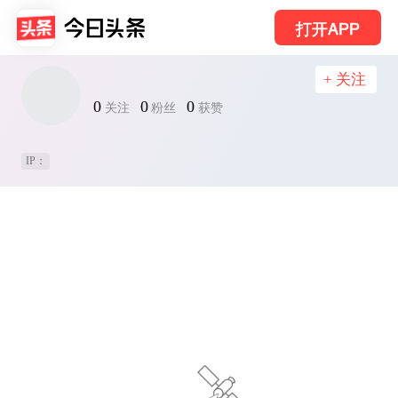
打开APP
+ 关注
0
0
0
关注
粉丝
获赞
IP：