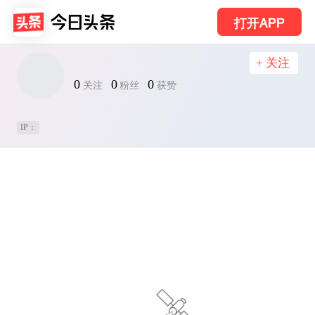
打开APP
+ 关注
0
0
0
关注
粉丝
获赞
IP：