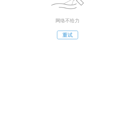
网络不给力
重试