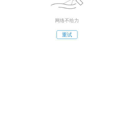
网络不给力
重试