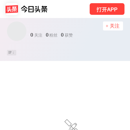
打开APP
+ 关注
0
0
0
关注
粉丝
获赞
IP：