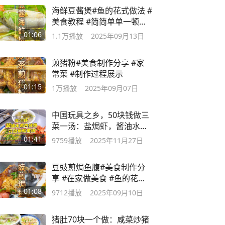
海鲜豆酱煲#鱼的花式做法 #
美食教程 #简简单单一顿家
常便饭
01:06
1.1万
播放
2025年09月13日
煎猪粉#美食制作分享 #家
常菜 #制作过程展示
01:15
1万
播放
2025年09月07日
中国玩具之乡，50块钱做三
菜一汤：盐焗虾，酱油水煮
白弦鱼
01:41
9759
播放
2025年11月27日
豆豉煎焗鱼腹#美食制作分
享 #在家做美食 #鱼的花式
做法
01:08
9712
播放
2025年09月10日
猪肚70块一个做：咸菜炒猪