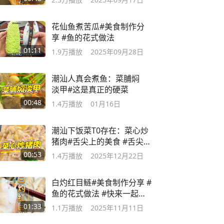
花仙鱼煮苦瓜#美食制作分
享 #鱼的花式做法
01:11
1.9万
播放
2025年09月28日
潮汕人真会煮鱼：菜脯焖
淡甲#这是真正的硬菜
00:48
1.4万
播放
01月16日
潮汕下饭菜T0存在：菜心炒
猪肉#舌尖上的美食 #舌尖上
的美食盛宴
00:53
1.4万
播放
2025年12月22日
白灼红目鲢#美食制作分享 #
鱼的花式做法 #快来一起尝
个鲜
01:33
1.1万
播放
2025年11月11日