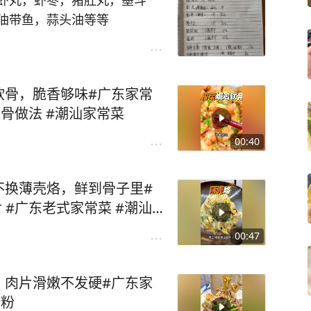
虾丸，虾枣，猪肚丸，墨斗
油带鱼，蒜头油等等
软骨，脆香够味#广东家常
软骨做法 #潮汕家常菜
00:40
不换薄壳烙，鲜到骨子里#
 #广东老式家常菜 #潮汕
00:47
，肉片滑嫩不发硬#广东家
肉粉