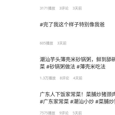
3171
播放
3
评论
3天前
#完了我这个样子特别像我爸
605
播放
3天前
潮汕芋头薄壳米砂锅粥，鲜到舔碗
菜 #砂锅粥做法 #薄壳米吃法
1.3万
播放
8
评论
4天前
广东人下饭家常菜！菜脯炒猪颈
#广东家常菜 #潮汕小炒 #菜脯炒
菜脯
7575
播放
9
评论
5天前