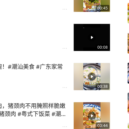
00:45
00:08
！#潮汕美食 #广东家常
00:38
肉，猪颈肉不用腌照样脆嫩
猪颈肉 #粤式下饭菜 #潮汕
00:44