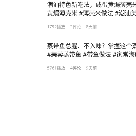
潮汕特色新吃法，咸蛋黄焗薄壳
黄焗薄壳米 #薄壳米做法 #潮汕美
1792
播放
2
评论
8天前
蒸带鱼总腥、不入味？掌握这个
#蒜蓉蒸带鱼 #带鱼做法 #家常海
做法
5761
播放
4
评论
9天前