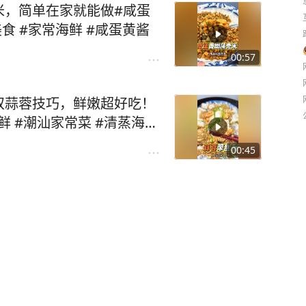
米，简单在家就能做#咸蛋
食 #家常海鲜 #咸蛋黄酱
00:57
双蒜蓉技巧，鲜嫩超好吃！
鲜 #潮汕家常菜 #清蒸海鲜
00:45