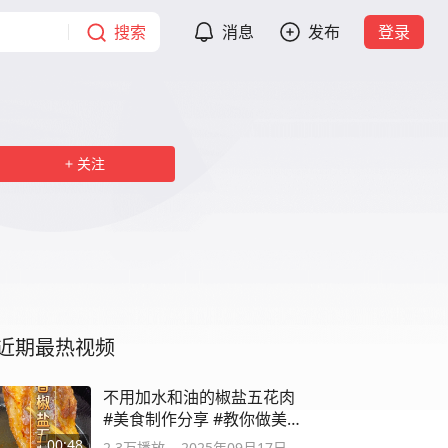
搜索
消息
发布
登录
关注
近期最热视频
不用加水和油的椒盐五花肉
#美食制作分享 #教你做美食
#懒人美食
00:48
2.3万
播放
2025年09月17日