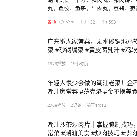
潮汕美食千千万，猪肉丸，猪肉饼，
丸，鱼饺，鱼册，牛肉丸，豆酱，葱
置顶
分享
132
593
广东懒人家常菜，无水砂锅焗鸡
菜 #砂锅焗菜 #黄皮腐乳汁 #鸡
1979
播放
19小时前
年轻人很少会做的潮汕老菜！金
潮汕家常菜 #薄壳烙 #金不换美食
时令海鲜
2708
播放
2
评论
前天14:12
潮汕沙茶炒肉片｜掌握腌制技巧
常菜 #潮汕美食 #炒肉技巧 #浆