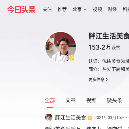
关注
推荐
北京
视频
财经
科
胖江生活美
153.2
万
获赞
认证：
优质美食领
简介：
热爱下厨和
更多信息
全部
文章
视频
微头条
胖江生活美食
2021年03月15日
·