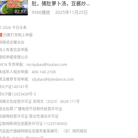
肚，猪肚萝卜汤，豆酱炒番
薯叶
02:17
9560
播放
2025年11月25日
©
2026
今日头条
扫黄打非网上举报
网络谣言曝光台
网上有害信息举报
侵权举报受理公示
MCN 专项举报：mcnjubao@toutiao.com
未成年人相关举报：400-140-2108
算法推荐专项举报：sfjubao@bytedance.com
京ICP证140141号
京ICP备12025439号-3
网络文化经营许可证 京网文〔2023〕3628-111号
营业执照
广播电视节目制作经营许可证
出版物经营许可证
营业性演出许可证
互联网新闻信息服务许可证 11220190002
药品医疗器械网络信息服务备案编号：（京）网药械信