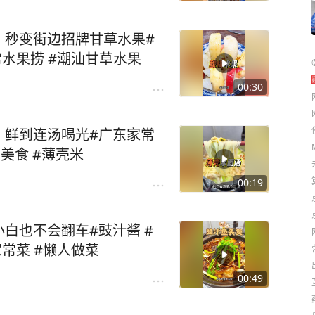
，秒变街边招牌甘草水果#
常水果捞 #潮汕甘草水果
00:30
，鲜到连汤喝光#广东家常
头美食 #薄壳米
00:19
白也不会翻车#豉汁酱 #
家常菜 #懒人做菜
00:49