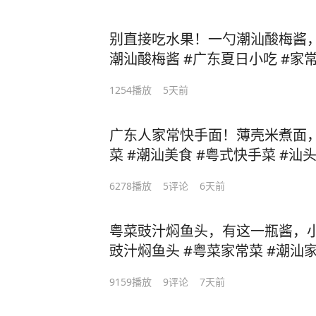
别直接吃水果！一勺潮汕酸梅酱
潮汕酸梅酱 #广东夏日小吃 #家
1254
播放
5天前
广东人家常快手面！薄壳米煮面
菜 #潮汕美食 #粤式快手菜 #汕
6278
播放
5
评论
6天前
粤菜豉汁焖鱼头，有这一瓶酱，小
豉汁焖鱼头 #粤菜家常菜 #潮汕
9159
播放
9
评论
7天前