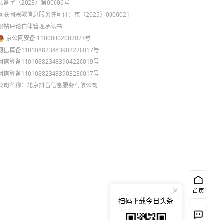
息备字（2023）第00006号
互联网宗教信息服务许可证：京（2025）0000021
跟帖评论自律管理承诺书
京公网安备 11000002002023号
网信算备110108823483902220017号
网信算备110108823483904220019号
网信算备110108823483903230017号
公司名称：北京抖音信息服务有限公司
首页
扫码下载今日头条