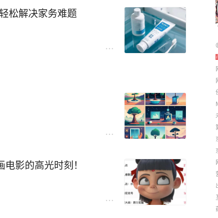
！轻松解决家务难题
的人生是否值得过"，两千年后
在电子屏幕前寻找答案。当我
更古老的命题正在被现代性遮
动画电影的高光时刻！
白，账户里的数字不过是时间
下"后之视今，亦犹今之视