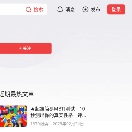
搜索
消息
发布
登录
关注
近期最热文章
🔥超准简易MBTI测试！10
秒测出你的真实性格！评论
区晒结果~
1370
阅读
2025年02月24日