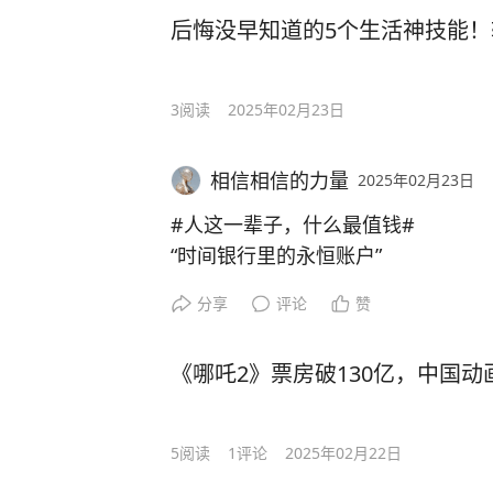
后悔没早知道的5个生活神技能
3
阅读
2025年02月23日
相信相信的力量
2025年02月23日
#人这一辈子，什么最值钱#
“时间银行里的永恒账户”
苏格拉底在雅典街头追问"未经省察
分享
评论
赞
的纽约证券交易所里，交易员们依然
们用证券代码丈量生命价值时，某个
《哪吒2》票房破130亿，中国
蔽：时间才是人类唯一的通用货币。
华尔街的黄金交易员在熔断时刻才明
5
阅读
1
评论
2025年02月22日
的影子。王羲之在《兰亭集序》里写