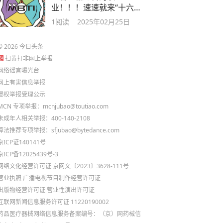
业！！！速速就来“十六人
格”
1
阅读
2025年02月25日
©
2026
今日头条
扫黄打非网上举报
网络谣言曝光台
网上有害信息举报
侵权举报受理公示
MCN 专项举报：mcnjubao@toutiao.com
未成年人相关举报：400-140-2108
算法推荐专项举报：sfjubao@bytedance.com
京ICP证140141号
京ICP备12025439号-3
网络文化经营许可证 京网文〔2023〕3628-111号
营业执照
广播电视节目制作经营许可证
出版物经营许可证
营业性演出许可证
互联网新闻信息服务许可证 11220190002
药品医疗器械网络信息服务备案编号：（京）网药械信