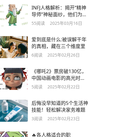
INFJ人格解析：揭开“精神
导师”神秘面纱，他们为何
让人又爱又怕
55
阅读
2025年03月16日
爱到底是什么:被误解干年
的真相，藏在三个维度里
6
阅读
2025年02月26日
《哪吒2》票房破130亿，
中国动画电影的高光时
刻！
5
阅读
2025年02月22日
后悔没早知道的5个生活神
技能！轻松解决家务难题
3
阅读
2025年02月23日
🔥各人格适合的职