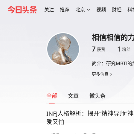
关注
推荐
北京
视频
财经
科
相信相信的
7
1
获赞
粉丝
简介：
研究MBTI
更多信息
全部
文章
微头条
INFJ人格解析：揭开“精神导师
爱又怕