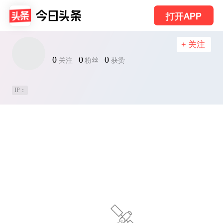
打开APP
+ 关注
0
0
0
关注
粉丝
获赞
IP：