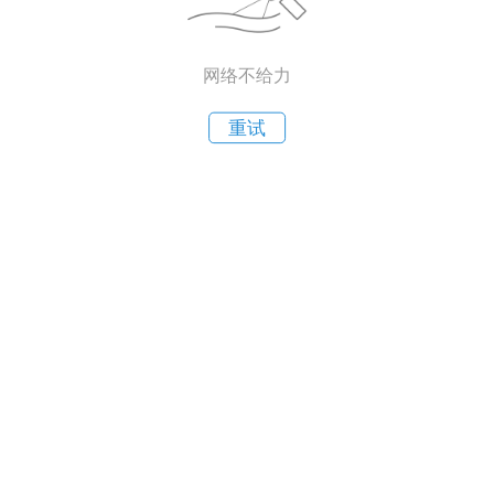
网络不给力
重试