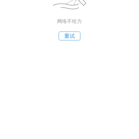
网络不给力
重试