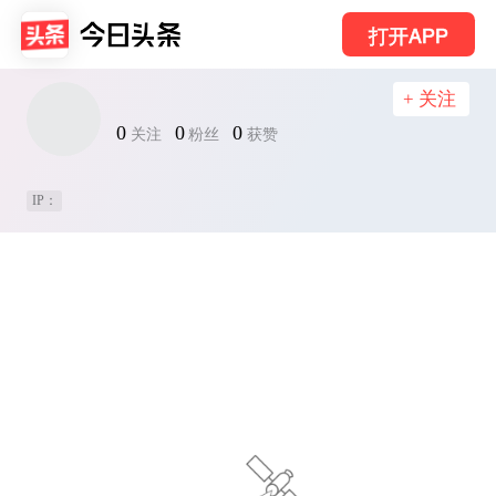
打开APP
+ 关注
0
0
0
关注
粉丝
获赞
IP：