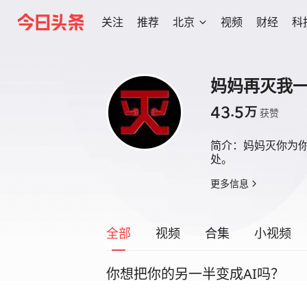
关注
推荐
北京
视频
财经
科
妈妈再灭我
43.5
万
获赞
简介：
妈妈灭你为
处。
更多信息
全部
视频
合集
小视频
你想把你的另一半变成AI吗？