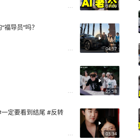
07:09
“福导员”吗？
04:57
05:58
#一定要看到结尾 #反转
03:34