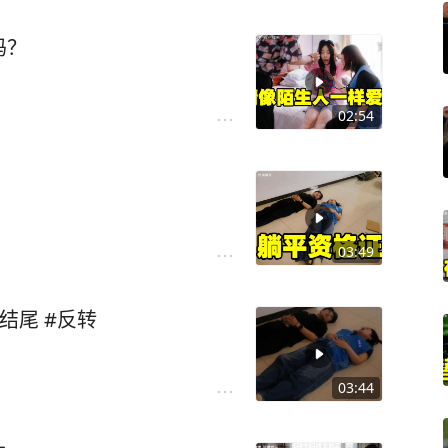
吗？
02:54
03:49
结尾 #反转
03:44