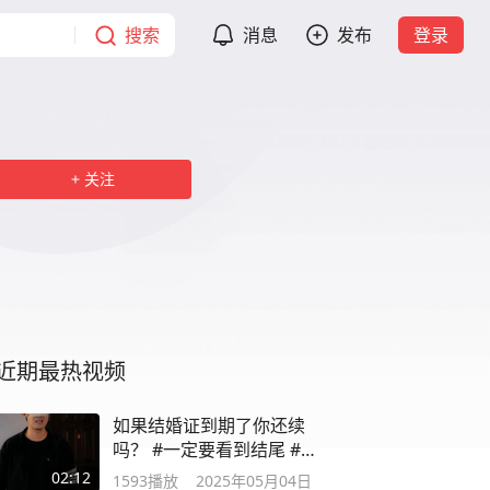
搜索
消息
发布
登录
关注
近期最热视频
如果结婚证到期了你还续
吗？ #一定要看到结尾 #反
转
02:12
1593
播放
2025年05月04日