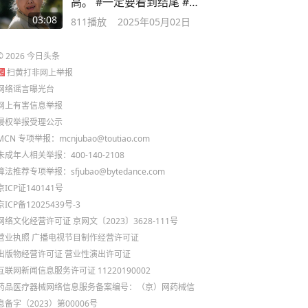
高。 #一定要看到结尾 #反
转
03:08
811
播放
2025年05月02日
©
2026
今日头条
扫黄打非网上举报
网络谣言曝光台
网上有害信息举报
侵权举报受理公示
MCN 专项举报：mcnjubao@toutiao.com
未成年人相关举报：400-140-2108
算法推荐专项举报：sfjubao@bytedance.com
京ICP证140141号
京ICP备12025439号-3
网络文化经营许可证 京网文〔2023〕3628-111号
营业执照
广播电视节目制作经营许可证
出版物经营许可证
营业性演出许可证
互联网新闻信息服务许可证 11220190002
药品医疗器械网络信息服务备案编号：（京）网药械信
息备字（2023）第00006号