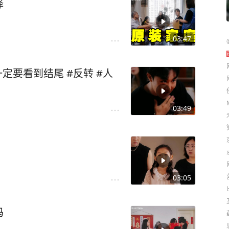
择
03:47
定要看到结尾 #反转 #人
03:49
03:05
吗