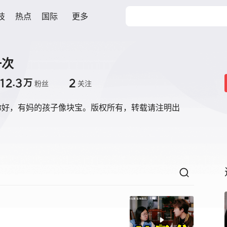
技
热点
国际
更多
一次
12.3
2
万
粉丝
关注
你好，有妈的孩子像块宝。版权所有，转载请注明出