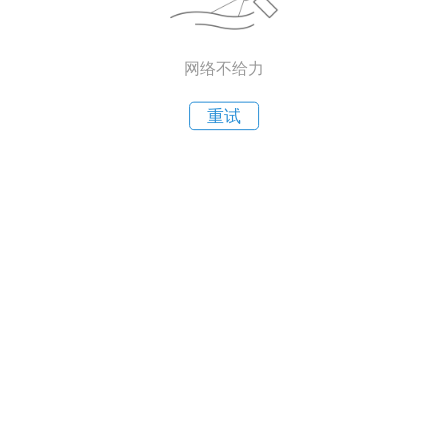
网络不给力
重试