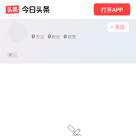
打开APP
+ 关注
0
0
0
关注
粉丝
获赞
IP：