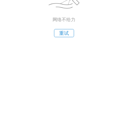
网络不给力
重试