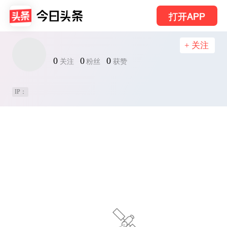
打开APP
+ 关注
0
0
0
关注
粉丝
获赞
IP：