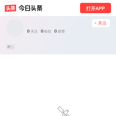
打开APP
+ 关注
0
0
0
关注
粉丝
获赞
IP：