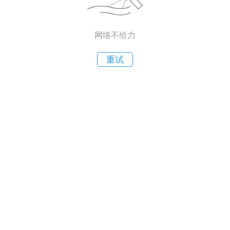
网络不给力
重试