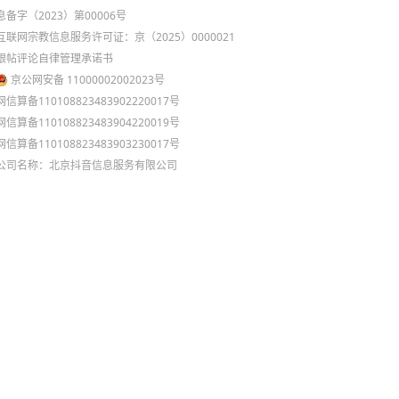
息备字（2023）第00006号
互联网宗教信息服务许可证：京（2025）0000021
跟帖评论自律管理承诺书
京公网安备 11000002002023号
网信算备110108823483902220017号
网信算备110108823483904220019号
网信算备110108823483903230017号
公司名称：北京抖音信息服务有限公司