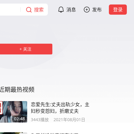
搜索
消息
发布
登录
关注
近期最热视频
恋爱先生:丈夫出轨少女，主
妇秒变怨妇，折磨丈夫
02:48
3443
播放
2021年08月01日