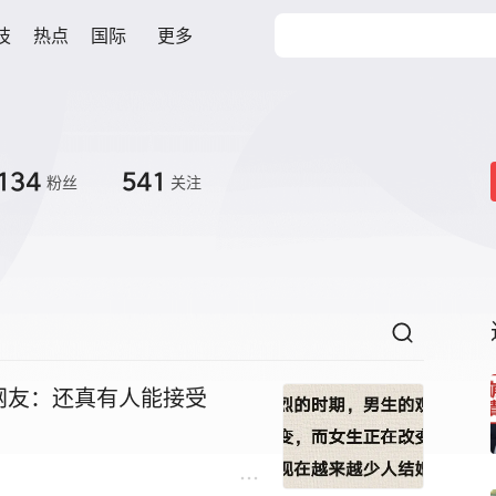
技
热点
国际
更多
134
541
粉丝
关注
网友：还真有人能接受