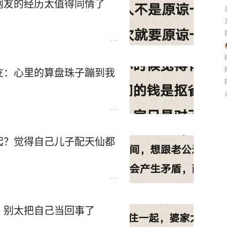
网友的经历太值得同情了
友：心里的算盘珠子蹦到我
起？觉得自己儿子配天仙都
：别太把自己当回事了