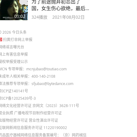
为了前途抛弃初恋出了
国，女生伤心欲绝，最后
嫁给了别人
01:02
324
播放
2021年08月02日
©
2026
今日头条
扫黄打非网上举报
网络谣言曝光台
网上有害信息举报
侵权举报受理公示
MCN 专项举报：mcnjubao@toutiao.com
未成年人相关举报：400-140-2108
算法推荐专项举报：sfjubao@bytedance.com
京ICP证140141号
京ICP备12025439号-3
网络文化经营许可证 京网文〔2023〕3628-111号
营业执照
广播电视节目制作经营许可证
出版物经营许可证
营业性演出许可证
互联网新闻信息服务许可证 11220190002
药品医疗器械网络信息服务备案编号：（京）网药械信