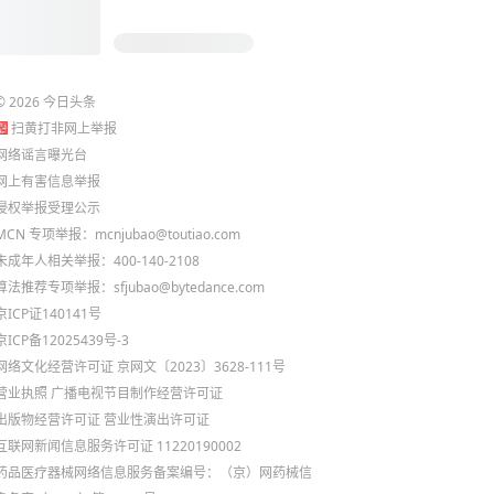
©
2026
今日头条
扫黄打非网上举报
网络谣言曝光台
网上有害信息举报
侵权举报受理公示
MCN 专项举报：mcnjubao@toutiao.com
未成年人相关举报：400-140-2108
算法推荐专项举报：sfjubao@bytedance.com
京ICP证140141号
京ICP备12025439号-3
网络文化经营许可证 京网文〔2023〕3628-111号
营业执照
广播电视节目制作经营许可证
出版物经营许可证
营业性演出许可证
互联网新闻信息服务许可证 11220190002
药品医疗器械网络信息服务备案编号：（京）网药械信