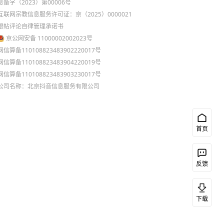
息备字（2023）第00006号
互联网宗教信息服务许可证：京（2025）0000021
跟帖评论自律管理承诺书
京公网安备 11000002002023号
网信算备110108823483902220017号
网信算备110108823483904220019号
网信算备110108823483903230017号
公司名称：北京抖音信息服务有限公司
首页
反馈
下载