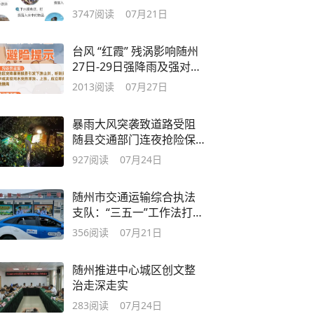
3747
阅读
07月21日
台风 “红霞” 残涡影响随州
27日-29日强降雨及强对流
将至！
2013
阅读
07月27日
暴雨大风突袭致道路受阻
随县交通部门连夜抢险保
畅通
927
阅读
07月24日
随州市交通运输综合执法
支队：“三五一”工作法打造
高铁南站客运秩序示范点
356
阅读
07月21日
随州推进中心城区创文整
治走深走实
283
阅读
07月24日