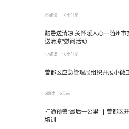
29
阅读
10小时前
酷暑送清凉 关怀暖人心—随州市
送清凉”慰问活动
17
阅读
10小时前
曾都区应急管理局组织开展小微
5
阅读
6天前
打通预警“最后一公里” | 曾都
培训