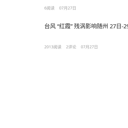
6
阅读
07月27日
台风 “红霞” 残涡影响随州 27日
2013
阅读
2
评论
07月27日