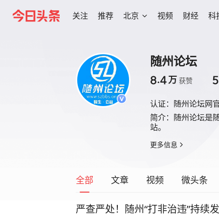
关注
推荐
北京
视频
财经
科
随州论坛
8.4
5
万
获赞
认证：
随州论坛网
简介：
随州论坛是
站。
更多信息
全部
文章
视频
微头条
严查严处！随州“打非治违”持续