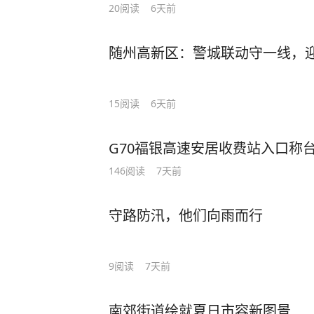
20
阅读
6天前
随州高新区：警城联动守一线，
15
阅读
6天前
G70福银高速安居收费站入口称
146
阅读
7天前
守路防汛，他们向雨而行
9
阅读
7天前
南郊街道绘就夏日市容新图景