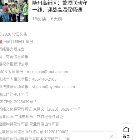
随州高新区：警城联动守
一线，迎战高温保畅通
15
阅读
6天前
©
2026
今日头条
扫黄打非网上举报
网络谣言曝光台
网上有害信息举报
侵权举报受理公示
MCN 专项举报：mcnjubao@toutiao.com
未成年人相关举报：400-140-2108
算法推荐专项举报：sfjubao@bytedance.com
京ICP证140141号
京ICP备12025439号-3
网络文化经营许可证 京网文〔2023〕3628-111号
营业执照
广播电视节目制作经营许可证
出版物经营许可证
营业性演出许可证
互联网新闻信息服务许可证 11220190002
首页
药品医疗器械网络信息服务备案编号：（京）网药械信