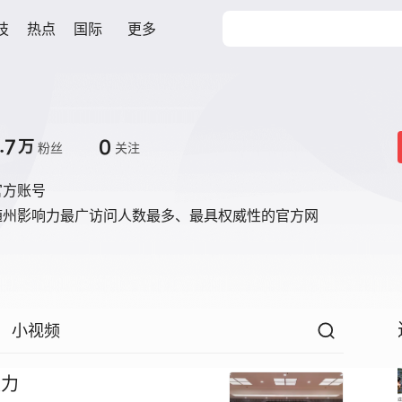
技
热点
国际
更多
.7
0
万
粉丝
关注
官方账号
随州影响力最广访问人数最多、最具权威性的官方网
小视频
发力