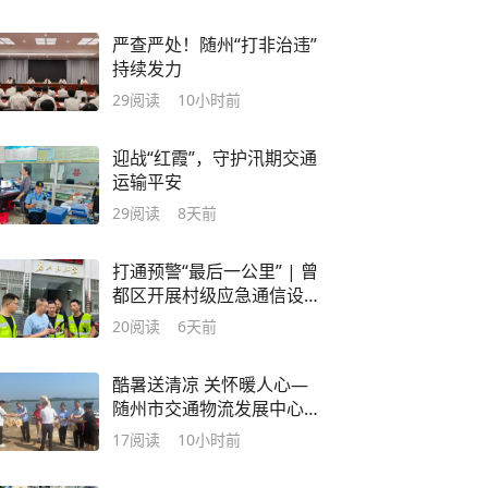
严查严处！随州“打非治违”
持续发力
29
阅读
10小时前
迎战“红霞”，守护汛期交通
运输平安
29
阅读
8天前
打通预警“最后一公里” | 曾
都区开展村级应急通信设
备实操培训
20
阅读
6天前
酷暑送清凉 关怀暖人心—
随州市交通物流发展中心
开展“夏送清凉”慰问活动
17
阅读
10小时前