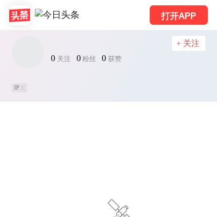
打开APP
+ 关注
0
0
0
关注
粉丝
获赞
IP：