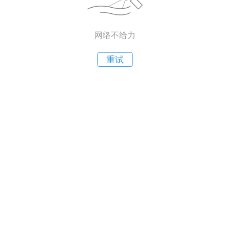
网络不给力
重试