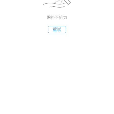
网络不给力
重试