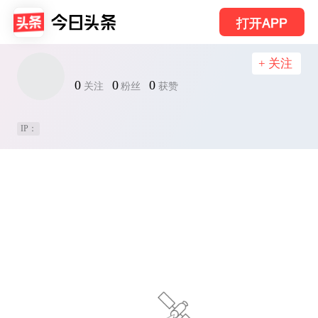
打开APP
+ 关注
0
0
0
关注
粉丝
获赞
IP：